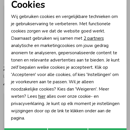
Cookies
Noodzakelijke cookies
Zomeraccessoires
Wij gebruiken cookies en vergelijkbare technieken om
Personalisatie cookies
je gebruikservaring te verbeteren. Met functionele
cookies zorgen we dat de website goed werkt.
Kledingaccessoires
Analytische cookies
Daarnaast gebruiken wij samen met
2 partners
Marketing cookies
analytische en marketingcookies om jouw gedrag
Beenmode
anoniem te analyseren, gepersonaliseerde content te
Nieuw
Nieuw
tonen en relevante advertenties aan te bieden. Je kunt
zelf bepalen welke cookies je accepteert. Klik op
Zebra Trends
Zebra Trends
Winteraccessoires
'Accepteren' voor alle cookies, of kies 'Instellingen' om
Lily rugzak Wavy Pastel
Lily rugzak Aardbei 944 Aardbei
je voorkeuren aan te passen. Wil je alleen
44,95
44,95
noodzakelijke cookies? Kies dan 'Weigeren'. Meer
weten? Lees
hier
alles over onze cookie- en
privacyverklaring. Je kunt op elk moment je instellingen
wijzigingen door op de link te klikken onder aan de
pagina.