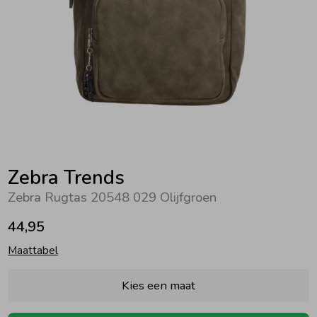
Zwemkleding
Zwemkleding
Cadeaubonnen
Winterjassen
Zwemvesten & Zwembandjes
Winterjassen
Jassen
Jassen
Haaraccessoires
Zomerjassen
Zomerjassen
Vesten
Vesten
Kledingaccessoires
Overhemden
Overhemden
Babyaccessoires
Zebra Trends
Zebra Rugtas 20548 029 Olijfgroen
Colberts & Gilets
Jurken
Verzorgingsproducten
44,95
Maattabel
Boxpakjes
Rokken & Skorts
Beenmode
Kies een maat
Rompers
Jumpsuits
Winteraccessoires