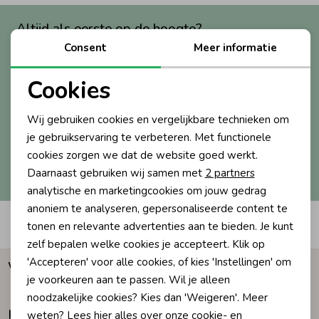
Zwemkleding
Zwemkleding
Cadeaubonnen
Winterjassen
Zwemvesten & Zwembandjes
Winterjassen
Altijd als eerste op de hoogte?
Consent
Meer informatie
Ontvang nieuwe collecties, exclusieve acties én direct
10% korting* op je eerste bestelling.
Jassen
Jassen
Haaraccessoires
Zomerjassen
Zomerjassen
Cookies
Noodzakelijke cookies
Vesten
Vesten
Kledingaccessoires
Wij gebruiken cookies en vergelijkbare technieken om
Aanmelden
Personalisatie cookies
je gebruikservaring te verbeteren. Met functionele
cookies zorgen we dat de website goed werkt.
Analytische cookies
Hoe we met je data omgaan? Bekijk dit in onze
Overhemden
Overhemden
Babyaccessoires
Daarnaast gebruiken wij samen met
2 partners
privacyverklaring.
Marketing cookies
analytische en marketingcookies om jouw gedrag
Colberts & Gilets
Jurken
Verzorgingsproducten
anoniem te analyseren, gepersonaliseerde content te
Automatisch sparen voor korting
tonen en relevante advertenties aan te bieden. Je kunt
zelf bepalen welke cookies je accepteert. Klik op
Boxpakjes
Rokken & Skorts
Beenmode
'Accepteren' voor alle cookies, of kies 'Instellingen' om
Waarom Humpy?
je voorkeuren aan te passen. Wil je alleen
noodzakelijke cookies? Kies dan 'Weigeren'. Meer
Rompers
Jumpsuits
Winteraccessoires
Klantenservice
weten? Lees
hier
alles over onze cookie- en