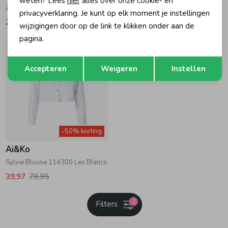
weten? Lees
hier
alles over onze cookie- en
Zera Crop Top 000009 - Silver
Ivona Crop Top 000900 Black
privacyverklaring. Je kunt op elk moment je instellingen
24,97
49,95
29,97
59,95
wijzigingen door op de link te klikken onder aan de
pagina.
Opslaan
Terug
Accepteren
Weigeren
Instellen
-50% korting
Ai&Ko
Sylvie Blouse 114300 Les Blancs
39,97
79,95
2
Filters