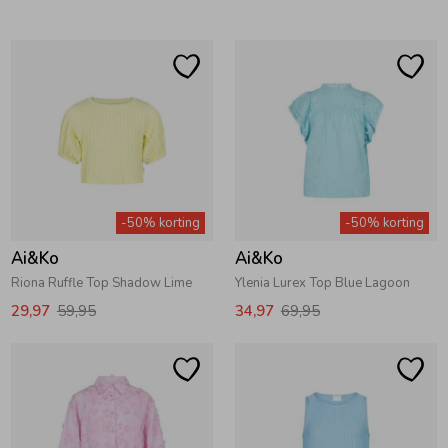
Ondergoed
Blouses
Regenkleding &-laarzen
Blazers & Gilets
Zomeraccessoires
Leggings
-50% korting
-50% korting
Kledingaccessoires
Boxpakjes
Ai&Ko
Ai&Ko
Riona Ruffle Top Shadow Lime
Ylenia Lurex Top Blue Lagoon
Beenmode
Rompers
29,97
59,95
34,97
69,95
Ondergoed
Regenkleding &-laarzen