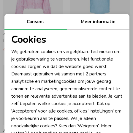
Zomeraccessoires
Consent
Meer informatie
-50% korting
-50% korting
Kledingaccessoires
Ai&Ko
Ai&Ko
Cookies
Lien Blouse Begonia Pink
Daira Top Blue Lagoon
Noodzakelijke cookies
44,97
89,95
19,97
39,95
Wij gebruiken cookies en vergelijkbare technieken om
Beenmode
Personalisatie cookies
je gebruikservaring te verbeteren. Met functionele
cookies zorgen we dat de website goed werkt.
Analytische cookies
Winteraccessoires
Daarnaast gebruiken wij samen met
2 partners
Marketing cookies
analytische en marketingcookies om jouw gedrag
anoniem te analyseren, gepersonaliseerde content te
tonen en relevante advertenties aan te bieden. Je kunt
zelf bepalen welke cookies je accepteert. Klik op
'Accepteren' voor alle cookies, of kies 'Instellingen' om
je voorkeuren aan te passen. Wil je alleen
-50% korting
-50% korting
noodzakelijke cookies? Kies dan 'Weigeren'. Meer
Ai&Ko
Ai&Ko