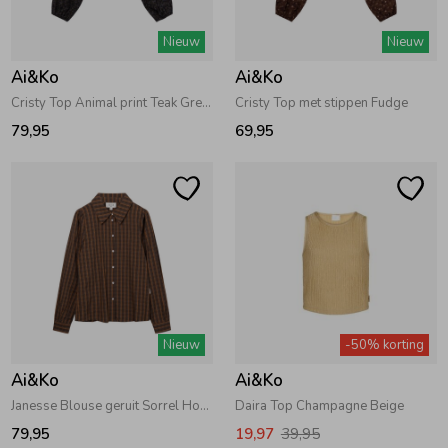
Zwemkleding
Zwemkleding
Cadeaubonnen
Winterjassen
Zwemvesten & Zwembandjes
Winterjassen
Nieuw
Nieuw
Ai&Ko
Ai&Ko
Jassen
Jassen
Haaraccessoires
Zomerjassen
Zomerjassen
Cristy Top Animal print Teak Green
Cristy Top met stippen Fudge
79,95
69,95
Vesten
Vesten
Kledingaccessoires
Overhemden
Overhemden
Babyaccessoires
Colberts & Gilets
Jurken
Verzorgingsproducten
Nieuw
-50% korting
Boxpakjes
Rokken & Skorts
Beenmode
Ai&Ko
Ai&Ko
Janesse Blouse geruit Sorrel Horse
Daira Top Champagne Beige
Rompers
Jumpsuits
Winteraccessoires
79,95
19,97
39,95