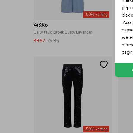
marke
geper
-50% korting
biede
'Acce
Ai&Ko
Ai&Ko
passe
Carly Fluid Broek Dusty Lavender
Rikki Ko
wete
39,97
79,95
29,97
momen
pagin
-50% korting