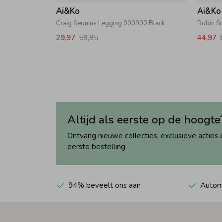
Ai&Ko
Ai&Ko
Craig Sequins Legging 000900 Black
Robin S
29,97
59,95
44,97
Altijd als eerste op de hoogte
Ontvang nieuwe collecties, exclusieve acties 
eerste bestelling.
94% beveelt ons aan
Automa