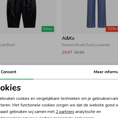
Nieuw
-50% k
Ai&Ko
roek Black
Ramona Broek Dusty Lavender
29,97
59,95
Consent
Meer inform
okies
oodzakelijke cookies
Personalisatie cookies
ebruiken cookies en vergelijkbare technieken om je gebruikservari
teren. Met functionele cookies zorgen we dat de website goed w
nalytische cookies
Marketing cookies
aast gebruiken wij samen met
2 partners
analytische en