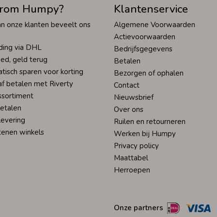
rom Humpy?
Klantenservice
n onze klanten beveelt ons
Algemene Voorwaarden
Actievoorwaarden
ding via DHL
Bedrijfsgegevens
ed, geld terug
Betalen
tisch sparen voor korting
Bezorgen of ophalen
af betalen met Riverty
Contact
ssortiment
Nieuwsbrief
betalen
Over ons
levering
Ruilen en retourneren
tenen winkels
Werken bij Humpy
Privacy policy
Maattabel
Herroepen
Onze partners