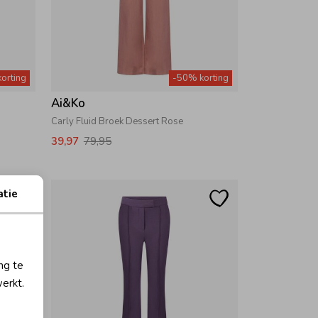
orting
-50% korting
Ai&Ko
Carly Fluid Broek Dessert Rose
39,97
79,95
atie
ng te
erkt.