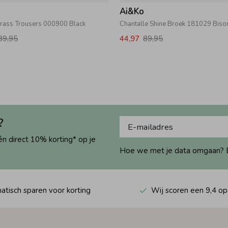
Ai&Ko
trass Trousers 000900 Black
Chantalle Shine Broek 181029 Bis
89,95
44,97
89,95
?
én direct 10% korting* op je
Hoe we met je data omgaan? Bek
tisch sparen voor korting
Wij scoren een 9,4 op