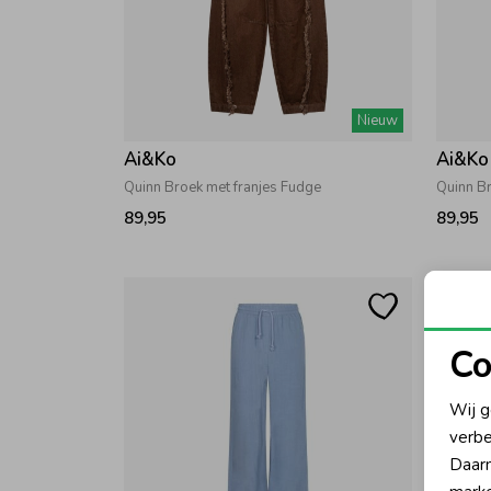
Nieuw
Ai&Ko
Ai&Ko
Quinn Broek met franjes Fudge
Quinn B
89,95
89,95
Co
N
Wij g
verbe
A
Daarn