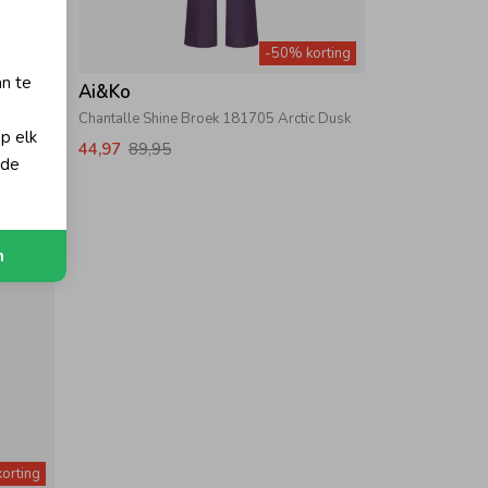
orting
-50% korting
an te
Ai&Ko
Rose
Chantalle Shine Broek 181705 Arctic Dusk
op elk
44,97
89,95
 de
n
orting