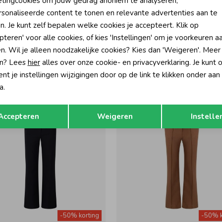
tingcookies om jouw gedrag anoniem te analyseren,
sonaliseerde content te tonen en relevante advertenties aan te
-50% korting
-50% k
n. Je kunt zelf bepalen welke cookies je accepteert. Klik op
pteren' voor alle cookies, of kies 'Instellingen' om je voorkeuren a
Ai&Ko
n. Wil je alleen noodzakelijke cookies? Kies dan 'Weigeren'. Meer
rte broek Light Khaki
Clover Lurex Korte broek Dessert 
n? Lees
hier
alles over onze cookie- en privacyverklaring. Je kunt 
59,95
34,97
69,95
t je instellingen wijzigingen door op de link te klikken onder aan
a.
Opslaan
Terug
Accepteren
Weigeren
Instelle
-50% korting
-50% k