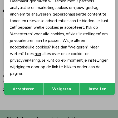
Daarnaast gebruiken wij samen met
2 partners
Marketing cookies
analytische en marketingcookies om jouw gedrag
Gerelateerde producten
Zomeraccessoires
anoniem te analyseren, gepersonaliseerde content te
tonen en relevante advertenties aan te bieden. Je kunt
zelf bepalen welke cookies je accepteert. Klik op
Kledingaccessoires
'Accepteren' voor alle cookies, of kies 'Instellingen' om
je voorkeuren aan te passen. Wil je alleen
Beenmode
noodzakelijke cookies? Kies dan 'Weigeren'. Meer
weten? Lees
hier
alles over onze cookie- en
privacyverklaring. Je kunt op elk moment je instellingen
Winteraccessoires
wijzigingen door op de link te klikken onder aan de
pagina.
Airforce
Mitchell Parka 552 Dark Navy Blue
Opslaan
Terug
Accepteren
Weigeren
Instellen
249,95