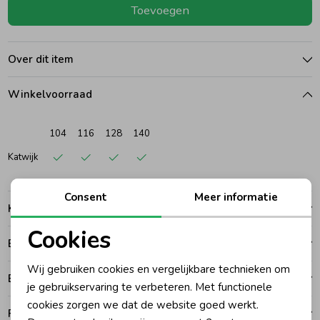
Toevoegen
Ondergoed
Blouses
Over dit item
Regenkleding &-laarzen
Blazers & Gilets
Winkelvoorraad
Zomeraccessoires
Leggings
104
116
128
140
Katwijk
Kledingaccessoires
Boxpakjes
Consent
Meer informatie
Kenmerken
Beenmode
Rompers
Cookies
Betalen
Noodzakelijke cookies
Ondergoed
Wij gebruiken cookies en vergelijkbare technieken om
Bezorgen of ophalen
Personalisatie cookies
je gebruikservaring te verbeteren. Met functionele
cookies zorgen we dat de website goed werkt.
Regenkleding &-laarzen
Analytische cookies
Ruilen en retouren