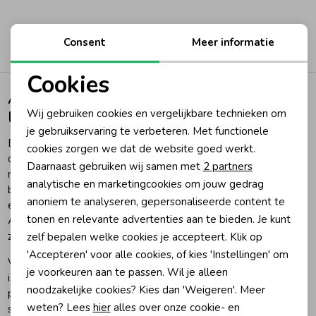
2
Filters
Consent
Meer informatie
Cookies
AirForce jongens jassen voor een stoere
Noodzakelijke cookies
Wij gebruiken cookies en vergelijkbare technieken om
look die elke dag werkt
Personalisatie cookies
je gebruikservaring te verbeteren. Met functionele
Een AirForce jongens jas is een sterke keuze voor ouders die
cookies zorgen we dat de website goed werkt.
Analytische cookies
op zoek zijn naar een jas die er goed uitziet, prettig draagt en
Daarnaast gebruiken wij samen met
2 partners
makkelijk past binnen een actieve dag. Voor school,
Marketing cookies
analytische en marketingcookies om jouw gedrag
buitenspelen of onderweg wil je een jas die direct goed voelt
anoniem te analyseren, gepersonaliseerde content te
en tegelijk een stoere uitstraling heeft. Juist daarin spreekt
tonen en relevante advertenties aan te bieden. Je kunt
AirForce veel gezinnen aan: de stijl oogt modern en sportief,
zonder dat het ingewikkeld wordt om te combineren.
zelf bepalen welke cookies je accepteert. Klik op
'Accepteren' voor alle cookies, of kies 'Instellingen' om
Voor jongens is dat extra prettig, omdat een jas vaak het item
je voorkeuren aan te passen. Wil je alleen
is dat elke dag opnieuw wordt gepakt. Dan wil je iets dat
noodzakelijke cookies? Kies dan 'Weigeren'. Meer
praktisch aanvoelt, goed matcht met jeans, sweaters en
weten? Lees
hier
alles over onze cookie- en
sneakers, en waar je niet snel op uitgekeken raakt. Met