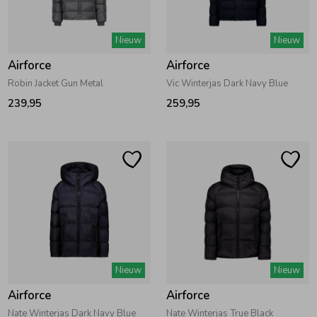
Zwemkleding
Zwemkleding
Cadeaubonnen
Winterjassen
Zwemvesten & Zwembandjes
Winterjassen
Nieuw
Nieuw
Airforce
Airforce
Jassen
Jassen
Haaraccessoires
Zomerjassen
Zomerjassen
Robin Jacket Gun Metal
Vic Winterjas Dark Navy Blue
239,95
259,95
Vesten
Vesten
Kledingaccessoires
Overhemden
Overhemden
Babyaccessoires
Colberts & Gilets
Jurken
Verzorgingsproducten
Boxpakjes
Rokken & Skorts
Beenmode
Nieuw
Nieuw
Airforce
Airforce
Rompers
Jumpsuits
Winteraccessoires
Nate Winterjas Dark Navy Blue
Nate Winterjas True Black