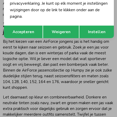
AirForce kies je voor een jas die uitstraling geeft, maar ook
privacyverklaring. Je kunt op elk moment je instellingen
rust in de kledingkast brengt doordat hij makkelijk te dragen is
wijzigingen door op de link te klikken onder aan de
in verschillende situaties.
pagina.
Zo kies je de juiste AirForce jas voor
Opslaan
Terug
jongens
Accepteren
Weigeren
Instellen
Bij het kiezen van een AirForce jongens jas is het handig om
eerst te kijken naar seizoen en gebruik. Zoek je een jas voor
koude dagen, dan is een winterjas of parka vaak de meest
logische optie. Wil je liever een model dat wat sportiever
oogt en vrij beweegt, dan past een bomberjack vaak beter.
Binnen de AirForce jassencollectie op Humpy zie je ook zulke
duidelijke stijlen terug, naast seizoensfilters en maten zoals
104, 128, 140, 152, 164 en 176, waardoor je sneller gericht
kunt shoppen.
Let daarnaast op kleur en combineerbaarheid. Donkere en
neutrale tinten zoals navy, zwart en groen maken een jas vaak
extra praktisch voor dagelijks gebruik en zorgen ervoor dat je
makkelijker meerdere outfits samenstelt. Twijfel je tussen