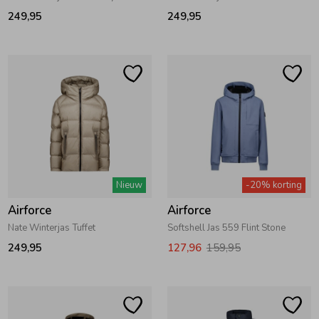
249,95
249,95
Ondergoed
Blouses
Regenkleding &-laarzen
Blazers & Gilets
Zomeraccessoires
Leggings
Kledingaccessoires
Boxpakjes
Nieuw
-20% korting
Airforce
Airforce
Beenmode
Rompers
Nate Winterjas Tuffet
Softshell Jas 559 Flint Stone
249,95
127,96
159,95
Ondergoed
Regenkleding &-laarzen