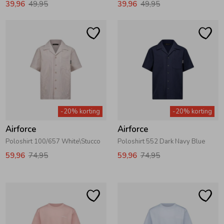
39,96
49,95
39,96
49,95
Ondergoed
Blouses
Regenkleding &-laarzen
Blazers & Gilets
Zomeraccessoires
Leggings
-20% korting
-20% korting
Kledingaccessoires
Boxpakjes
Airforce
Airforce
Poloshirt 100/657 White\Stucco
Poloshirt 552 Dark Navy Blue
Beenmode
Rompers
59,96
74,95
59,96
74,95
Ondergoed
Regenkleding &-laarzen