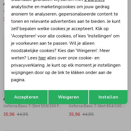
Airforce
Airforce
Marketing cookies
analytische en marketingcookies om jouw gedrag
Airforce Basic T-Shirt 594/100 Cornflower Blue\White
Airforce Basic T-Shirt 125/100 Oxford Tan\White
anoniem te analyseren, gepersonaliseerde content te
35,96
44,95
35,96
44,95
tonen en relevante advertenties aan te bieden. Je kunt
zelf bepalen welke cookies je accepteert. Klik op
'Accepteren' voor alle cookies, of kies 'Instellingen' om
je voorkeuren aan te passen. Wil je alleen
noodzakelijke cookies? Kies dan 'Weigeren'. Meer
weten? Lees
hier
alles over onze cookie- en
privacyverklaring. Je kunt op elk moment je instellingen
wijzigingen door op de link te klikken onder aan de
pagina.
-20% korting
-20% korting
Opslaan
Terug
Accepteren
Weigeren
Instellen
Airforce
Airforce
Airforce Basic T-Shirt 559/100 Flint Stone\White
Airforce Basic T-Shirt 654/100 Walnut\White
35,96
44,95
35,96
44,95