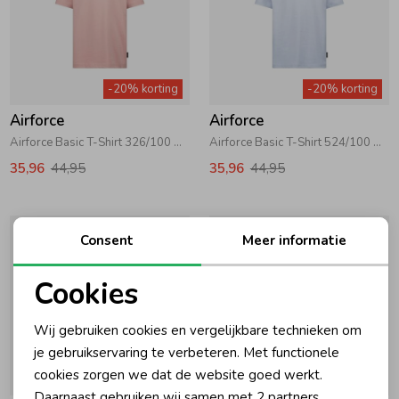
Zomeraccessoires
-20% korting
-20% korting
Kledingaccessoires
Airforce
Airforce
Airforce Basic T-Shirt 326/100 Misty Rose\White
Airforce Basic T-Shirt 524/100 Celestial Blue\White
Beenmode
35,96
44,95
35,96
44,95
Winteraccessoires
Consent
Meer informatie
Cookies
Noodzakelijke cookies
Wij gebruiken cookies en vergelijkbare technieken om
Personalisatie cookies
je gebruikservaring te verbeteren. Met functionele
cookies zorgen we dat de website goed werkt.
-20% korting
-20% korting
Analytische cookies
Daarnaast gebruiken wij samen met
2 partners