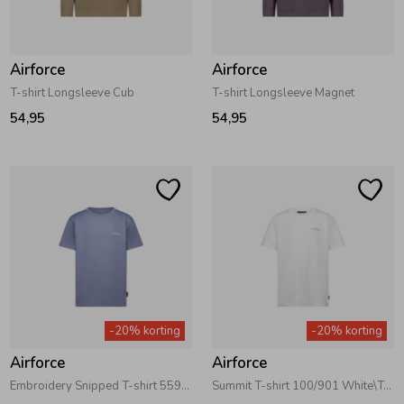
Zwemkleding
Zwemkleding
Cadeaubonnen
Winterjassen
Zwemvesten & Zwembandjes
Winterjassen
Airforce
Airforce
Jassen
Jassen
Haaraccessoires
Zomerjassen
Zomerjassen
T-shirt Longsleeve Cub
T-shirt Longsleeve Magnet
54,95
54,95
Vesten
Vesten
Kledingaccessoires
Overhemden
Overhemden
Babyaccessoires
Colberts & Gilets
Jurken
Verzorgingsproducten
Boxpakjes
Rokken & Skorts
Beenmode
-20% korting
-20% korting
Airforce
Airforce
Rompers
Jumpsuits
Winteraccessoires
Embroidery Snipped T-shirt 559/524 Flint Stone
Summit T-shirt 100/901 White\True Black