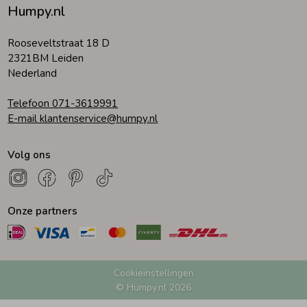
Humpy.nl
Zomeraccessoires
Rooseveltstraat 18 D
2321BM Leiden
Nederland
Kledingaccessoires
Telefoon 071-3619991
E-mail klantenservice@humpy.nl
Beenmode
Volg ons
Winteraccessoires
Onze partners
Cookieinstellingen
© Humpy.nl 2026