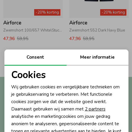
Zwemkleding
Zwemkleding
Cadeaubonnen
Winterjassen
Zwemvesten & Zwembandjes
Winterjassen
-20% korting
-20% korting
Airforce
Airforce
Jassen
Jassen
Haaraccessoires
Zomerjassen
Zomerjassen
Zwemshort 100/657 White\Stucco
Zwemshort 552 Dark Navy Blue
47,96
59,95
47,96
59,95
Vesten
Vesten
Kledingaccessoires
Consent
Meer informatie
2
Filters
Overhemden
Overhemden
Babyaccessoires
Cookies
Noodzakelijke cookies
Altijd als eerste op de hoogte?
Colberts & Gilets
Jurken
Verzorgingsproducten
Wij gebruiken cookies en vergelijkbare technieken om
Personalisatie cookies
je gebruikservaring te verbeteren. Met functionele
Ontvang nieuwe collecties, exclusieve acties én direct
cookies zorgen we dat de website goed werkt.
10% korting* op je eerste bestelling.
Analytische cookies
Boxpakjes
Rokken & Skorts
Beenmode
Daarnaast gebruiken wij samen met
2 partners
Marketing cookies
analytische en marketingcookies om jouw gedrag
anoniem te analyseren, gepersonaliseerde content te
Rompers
Jumpsuits
Winteraccessoires
Aanmelden
tonen en relevante advertenties aan te bieden. Je kunt