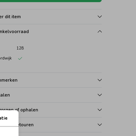
r dit item
nkelvoorraad
128
rdwijk
nmerken
talen
zorgen of ophalen
atie
len en retouren