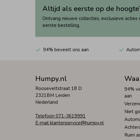
Altijd als eerste op de hoogte
Ontvang nieuwe collecties, exclusieve acties 
eerste bestelling.
94% beveelt ons aan
Automa
Humpy.nl
Waa
Rooseveltstraat 18 D
94% va
2321BM Leiden
aan
Nederland
Verzen
Niet go
Telefoon 071-3619991
Automa
E-mail klantenservice@humpy.nl
Achter
Ruim a