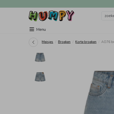
Menu
Meisjes
Broeken
Korte broeken
AO76 br