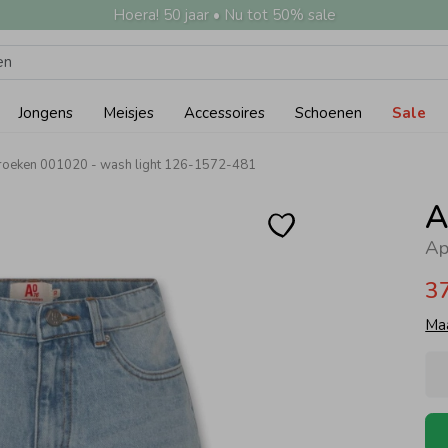
Hoera! 50 jaar • Nu tot 50% sale
Jongens
Meisjes
Accessoires
Schoenen
Sale
oeken 001020 - wash light 126-1572-481
A
Ap
3
Ma