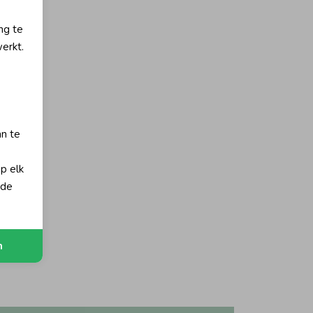
ng te
erkt.
an te
op elk
 de
n