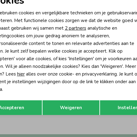
okies
oodzakelijke cookies
Personalisatie cookies
ebruiken cookies en vergelijkbare technieken om je gebruikservari
teren. Met functionele cookies zorgen we dat de website goed w
nalytische cookies
Marketing cookies
aast gebruiken wij samen met
2 partners
analytische en
tingcookies om jouw gedrag anoniem te analyseren,
sonaliseerde content te tonen en relevante advertenties aan te
n. Je kunt zelf bepalen welke cookies je accepteert. Klik op
pteren' voor alle cookies, of kies 'Instellingen' om je voorkeuren a
n. Wil je alleen noodzakelijke cookies? Kies dan 'Weigeren'. Meer
n? Lees
hier
alles over onze cookie- en privacyverklaring. Je kunt 
t je instellingen wijzigingen door op de link te klikken onder aan
a.
Opslaan
Terug
Accepteren
Weigeren
Instelle