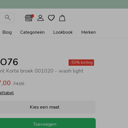
Blog
Categorieën
Lookbook
Merken
O76
-50% korting
ril Korte broek 001020 - wash light
7,00
74,00
attabel
Kies een maat
Toevoegen