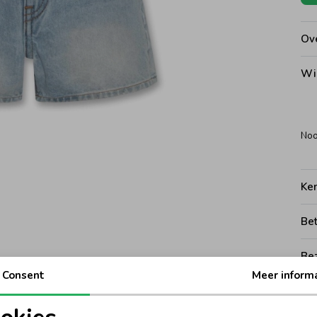
Ove
Wi
Noo
Ke
Be
Be
Consent
Meer inform
Rui