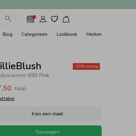
Blog
Categorieën
Lookbook
Merken
illieBlush
-50% korting
dywarmer 499 Pink
7,50
75,00
attabel
Kies een maat
Toevoegen