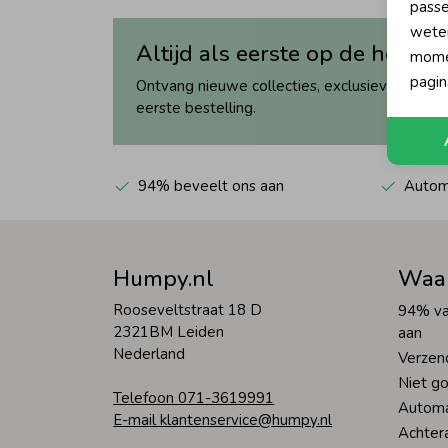
passe
wete
Altijd als eerste op de hoogte
momen
pagin
Ontvang nieuwe collecties, exclusieve acties 
eerste bestelling.
94% beveelt ons aan
Automa
Humpy.nl
Waa
Rooseveltstraat 18 D
94% va
2321BM Leiden
aan
Nederland
Verzen
Niet go
Telefoon 071-3619991
Automa
E-mail klantenservice@humpy.nl
Achter