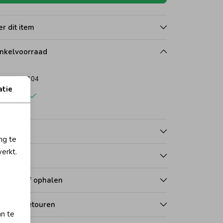
r dit item
nkelvoorraad
104
atie
rdwijk
nmerken
ng te
erkt.
talen
zorgen of ophalen
len en retouren
an te