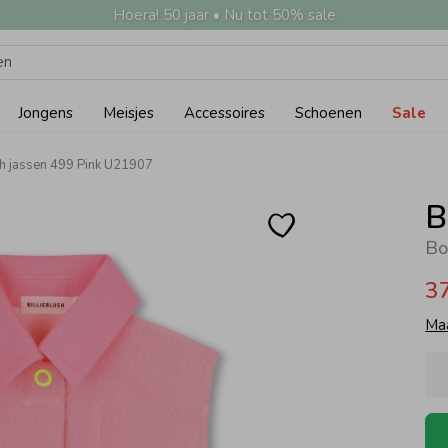
Hoera! 50 jaar • Nu tot 50% sale
Jongens
Meisjes
Accessoires
Schoenen
Sale
sh jassen 499 Pink U21907
B
Bo
3
Ma