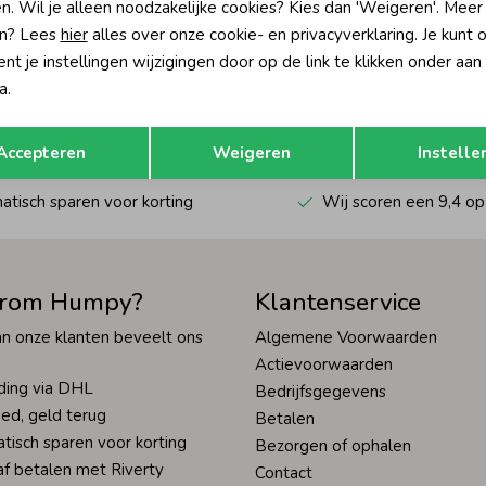
n. Wil je alleen noodzakelijke cookies? Kies dan 'Weigeren'. Meer
n? Lees
hier
alles over onze cookie- en privacyverklaring. Je kunt 
?
t je instellingen wijzigingen door op de link te klikken onder aan
a.
én direct 10% korting* op je
Hoe we met je data omgaan? Bek
Opslaan
Terug
Accepteren
Weigeren
Instelle
tisch sparen voor korting
Wij scoren een 9,4 op
rom Humpy?
Klantenservice
n onze klanten beveelt ons
Algemene Voorwaarden
Actievoorwaarden
ding via DHL
Bedrijfsgegevens
ed, geld terug
Betalen
tisch sparen voor korting
Bezorgen of ophalen
af betalen met Riverty
Contact