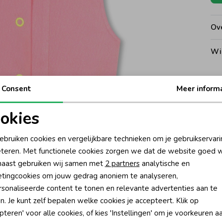
Ove
Wi
Consent
Meer inform
Noo
okies
oodzakelijke cookies
Personalisatie cookies
Ke
ebruiken cookies en vergelijkbare technieken om je gebruikservari
teren. Met functionele cookies zorgen we dat de website goed w
nalytische cookies
Marketing cookies
Be
aast gebruiken wij samen met
2 partners
analytische en
tingcookies om jouw gedrag anoniem te analyseren,
Be
sonaliseerde content te tonen en relevante advertenties aan te
n. Je kunt zelf bepalen welke cookies je accepteert. Klik op
Rui
pteren' voor alle cookies, of kies 'Instellingen' om je voorkeuren a