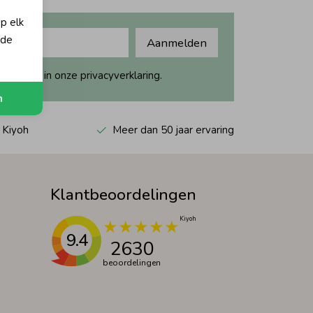
op elk
 de
Aanmelden
ijk dit in onze privacyverklaring.
n
 Kiyoh
Meer dan 50 jaar ervaring
Klantbeoordelingen
9.4
2630
beoordelingen