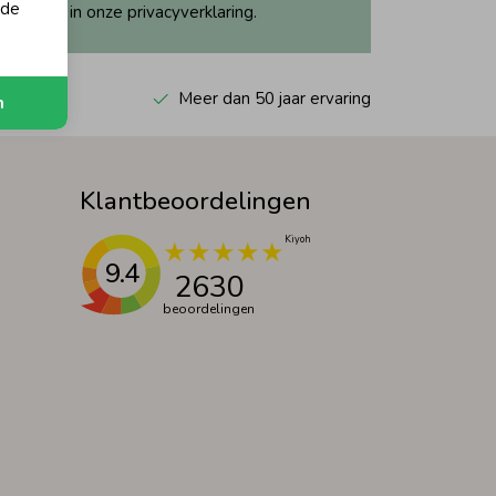
 de
ijk dit in onze privacyverklaring.
 Kiyoh
Meer dan 50 jaar ervaring
n
Klantbeoordelingen
9.4
2630
beoordelingen