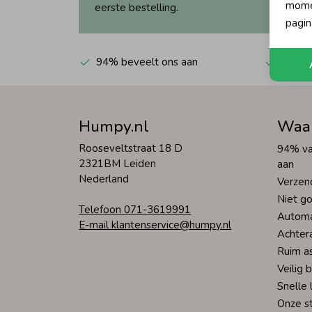
momen
eerste bestelling.
pagin
94% beveelt ons aan
Automa
Humpy.nl
Waa
Rooseveltstraat 18 D
94% va
2321BM Leiden
aan
Nederland
Verzen
Niet go
Telefoon 071-3619991
Automa
E-mail klantenservice@humpy.nl
Achter
Ruim a
Veilig 
Snelle 
Onze s