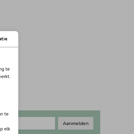
atie
ng te
erkt.
an te
Aanmelden
op elk