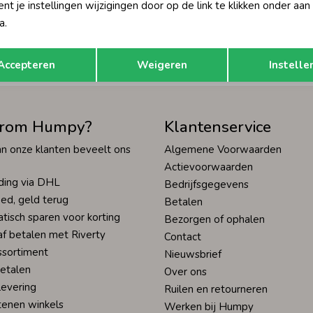
t je instellingen wijzigingen door op de link te klikken onder aan
Hoe we met je data omgaan? Bek
a.
Opslaan
Terug
tisch sparen voor korting
Wij scoren een 9,4 op
Accepteren
Weigeren
Instelle
rom Humpy?
Klantenservice
n onze klanten beveelt ons
Algemene Voorwaarden
Actievoorwaarden
ding via DHL
Bedrijfsgegevens
ed, geld terug
Betalen
tisch sparen voor korting
Bezorgen of ophalen
af betalen met Riverty
Contact
ssortiment
Nieuwsbrief
betalen
Over ons
levering
Ruilen en retourneren
tenen winkels
Werken bij Humpy