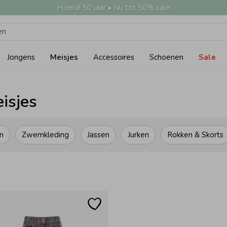
Hoera! 50 jaar • Nu tot 50% sale
Jongens
Meisjes
Accessoires
Schoenen
Sale
eisjes
n
Zwemkleding
Jassen
Jurken
Rokken & Skorts