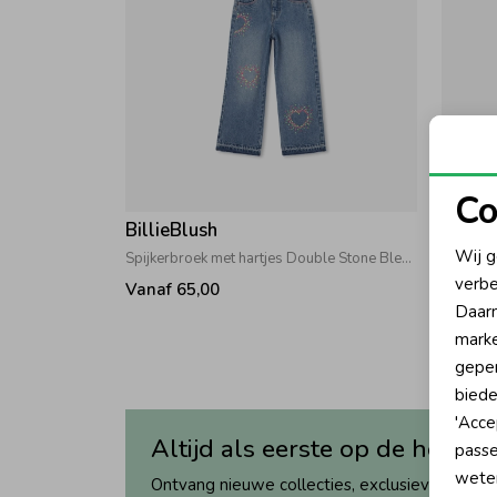
Co
BillieBlush
Billie
N
Wij g
Spijkerbroek met hartjes Double Stone Bleach
Spijker
verbe
Vanaf 65,00
Vanaf 
A
Daarn
marke
geper
biede
'Acce
Altijd als eerste op de hoogte
passe
wete
Ontvang nieuwe collecties, exclusieve acties 