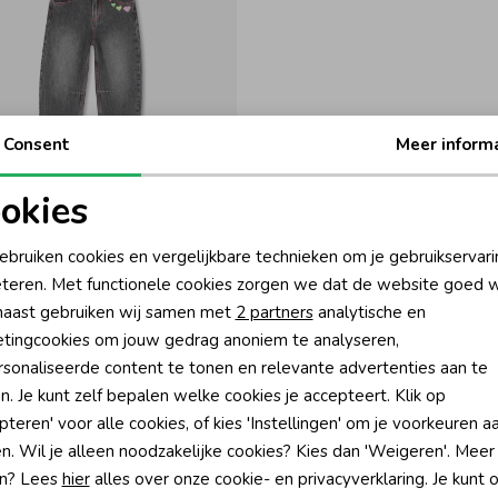
Consent
Meer inform
okies
Blush
oodzakelijke cookies
Personalisatie cookies
ebruiken cookies en vergelijkbare technieken om je gebruikservari
broek Denim Grey
teren. Met functionele cookies zorgen we dat de website goed w
59,00
nalytische cookies
Marketing cookies
aast gebruiken wij samen met
2 partners
analytische en
tingcookies om jouw gedrag anoniem te analyseren,
sonaliseerde content te tonen en relevante advertenties aan te
n. Je kunt zelf bepalen welke cookies je accepteert. Klik op
pteren' voor alle cookies, of kies 'Instellingen' om je voorkeuren a
?
n. Wil je alleen noodzakelijke cookies? Kies dan 'Weigeren'. Meer
n? Lees
hier
alles over onze cookie- en privacyverklaring. Je kunt 
én direct 10% korting* op je