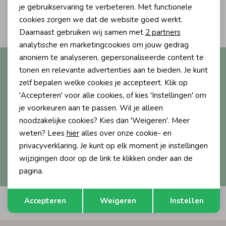
Personalisatie cookies
je gebruikservaring te verbeteren. Met functionele
2
Ondergoed
Blouses
cookies zorgen we dat de website goed werkt.
Filters
Analytische cookies
Daarnaast gebruiken wij samen met
2 partners
Marketing cookies
analytische en marketingcookies om jouw gedrag
Regenkleding &-laarzen
Blazers & Gilets
anoniem te analyseren, gepersonaliseerde content te
Altijd als eerste op de hoogte?
tonen en relevante advertenties aan te bieden. Je kunt
Ontvang nieuwe collecties, exclusieve acties én direct
zelf bepalen welke cookies je accepteert. Klik op
Zomeraccessoires
Leggings
10% korting* op je eerste bestelling.
'Accepteren' voor alle cookies, of kies 'Instellingen' om
je voorkeuren aan te passen. Wil je alleen
Kledingaccessoires
Boxpakjes
noodzakelijke cookies? Kies dan 'Weigeren'. Meer
weten? Lees
hier
alles over onze cookie- en
Aanmelden
privacyverklaring. Je kunt op elk moment je instellingen
Beenmode
Rompers
wijzigingen door op de link te klikken onder aan de
Hoe we met je data omgaan? Bekijk dit in onze
privacyverklaring.
pagina.
Ondergoed
Opslaan
Terug
Accepteren
Weigeren
Instellen
Automatisch sparen voor korting
Regenkleding &-laarzen