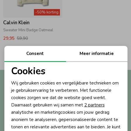
Zwemkleding
Zwemkleding
Cadeaubonnen
Winterjassen
Zwemvesten & Zwembandjes
Winterjassen
-50% korting
Calvin Klein
Jassen
Jassen
Haaraccessoires
Zomerjassen
Zomerjassen
Sweater Mini Badge Oatmeal
29,95
59,90
Vesten
Vesten
Kledingaccessoires
2
Consent
Meer informatie
Filters
Overhemden
Overhemden
Babyaccessoires
Cookies
Noodzakelijke cookies
Altijd als eerste op de hoogte?
Wij gebruiken cookies en vergelijkbare technieken om
Colberts & Gilets
Jurken
Verzorgingsproducten
Personalisatie cookies
Ontvang nieuwe collecties, exclusieve acties én direct
je gebruikservaring te verbeteren. Met functionele
10% korting* op je eerste bestelling.
cookies zorgen we dat de website goed werkt.
Analytische cookies
Boxpakjes
Rokken & Skorts
Beenmode
Daarnaast gebruiken wij samen met
2 partners
Marketing cookies
analytische en marketingcookies om jouw gedrag
anoniem te analyseren, gepersonaliseerde content te
Aanmelden
Rompers
Jumpsuits
Winteraccessoires
tonen en relevante advertenties aan te bieden. Je kunt