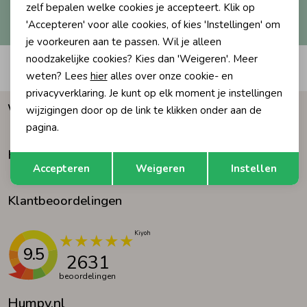
Hoe we met je data omgaan? Bekijk dit in onze
zelf bepalen welke cookies je accepteert. Klik op
privacyverklaring.
'Accepteren' voor alle cookies, of kies 'Instellingen' om
Ondergoed
Blouses
je voorkeuren aan te passen. Wil je alleen
noodzakelijke cookies? Kies dan 'Weigeren'. Meer
Automatisch sparen voor korting
Regenkleding &-laarzen
Blazers & Gilets
weten? Lees
hier
alles over onze cookie- en
privacyverklaring. Je kunt op elk moment je instellingen
Waarom Humpy?
wijzigingen door op de link te klikken onder aan de
Zomeraccessoires
Leggings
pagina.
Klantenservice
Opslaan
Terug
Kledingaccessoires
Boxpakjes
Accepteren
Weigeren
Instellen
Klantbeoordelingen
Beenmode
Rompers
Ondergoed
9.5
2631
beoordelingen
Regenkleding &-laarzen
Humpy.nl