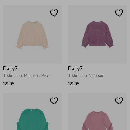
Ondergoed
Blouses
Regenkleding &-laarzen
Blazers & Gilets
Zomeraccessoires
Leggings
Kledingaccessoires
Boxpakjes
Daily7
Daily7
T-shirt Lace Mother of Pearl
T-shirt Lace Valerian
39,95
39,95
Beenmode
Rompers
Ondergoed
Regenkleding &-laarzen