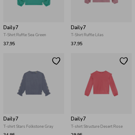
Zomeraccessoires
Daily7
Daily7
Kledingaccessoires
T-Shirt Ruffle Sea Green
T-Shirt Ruffle Lilas
37,95
37,95
Beenmode
Winteraccessoires
Daily7
Daily7
T-shirt Stars Folkstone Gray
T-shirt Structure Desert Rose
34,95
29,95