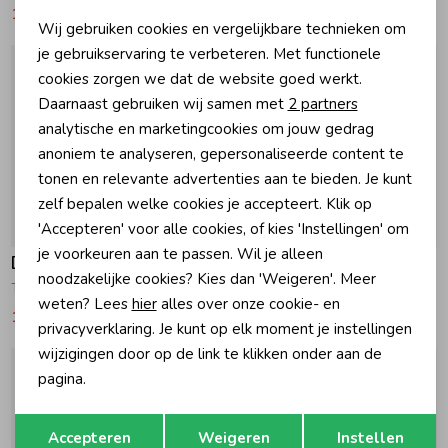
Noodzakelijke cookies
12,75
25,50
12,75
25,50
Wij gebruiken cookies en vergelijkbare technieken om
Personalisatie cookies
je gebruikservaring te verbeteren. Met functionele
cookies zorgen we dat de website goed werkt.
Analytische cookies
Daarnaast gebruiken wij samen met
2 partners
Marketing cookies
analytische en marketingcookies om jouw gedrag
anoniem te analyseren, gepersonaliseerde content te
tonen en relevante advertenties aan te bieden. Je kunt
zelf bepalen welke cookies je accepteert. Klik op
'Accepteren' voor alle cookies, of kies 'Instellingen' om
-50% korting
-50% korting
je voorkeuren aan te passen. Wil je alleen
Daily7
Daily7
noodzakelijke cookies? Kies dan 'Weigeren'. Meer
T-shirt Broderie Sandshell
T-shirt Backprint Heather Rose
weten? Lees
hier
alles over onze cookie- en
11,97
23,95
12,75
25,50
privacyverklaring. Je kunt op elk moment je instellingen
wijzigingen door op de link te klikken onder aan de
pagina.
Opslaan
Terug
Accepteren
Weigeren
Instellen