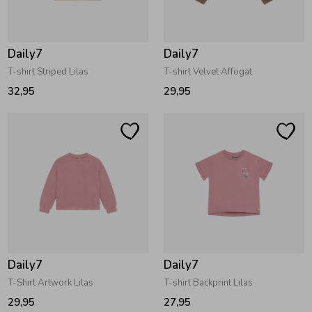
Zwemkleding
Zwemkleding
Cadeaubonnen
Winterjassen
Zwemvesten & Zwembandjes
Winterjassen
Daily7
Daily7
Jassen
Jassen
Haaraccessoires
Zomerjassen
Zomerjassen
T-shirt Striped Lilas
T-shirt Velvet Affogat
32,95
29,95
Vesten
Vesten
Kledingaccessoires
Overhemden
Overhemden
Babyaccessoires
Colberts & Gilets
Jurken
Verzorgingsproducten
Boxpakjes
Rokken & Skorts
Beenmode
Daily7
Daily7
T-Shirt Artwork Lilas
T-shirt Backprint Lilas
Rompers
Jumpsuits
Winteraccessoires
29,95
27,95