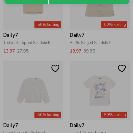
-50% korting
-50% korting
Daily7
Daily7
T-shirt Backprint Sandshell
Ruffle Singlet Sandshell
13,97
27,95
19,97
39,95
-50% korting
-50% korting
Daily7
Daily7
Longsleeve Ruffle Egret
T-shirt Artwork Egret