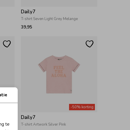
Daily7
T-shirt Seven Light Grey Melange
39,95
atie
orting
-50% korting
Daily7
ng te
T-shirt Artwork Silver Pink