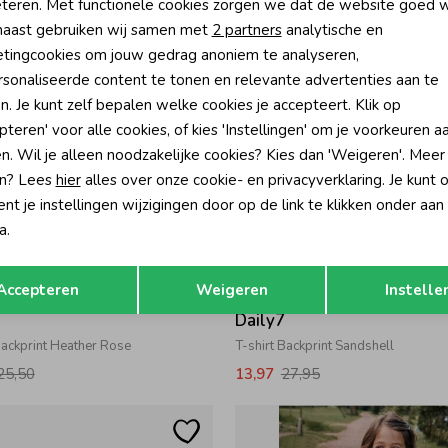
teren. Met functionele cookies zorgen we dat de website goed w
34,95
12,75
25,50
nalytische cookies
Marketing cookies
aast gebruiken wij samen met
2 partners
analytische en
tingcookies om jouw gedrag anoniem te analyseren,
sonaliseerde content te tonen en relevante advertenties aan te
n. Je kunt zelf bepalen welke cookies je accepteert. Klik op
pteren' voor alle cookies, of kies 'Instellingen' om je voorkeuren a
n. Wil je alleen noodzakelijke cookies? Kies dan 'Weigeren'. Meer
n? Lees
hier
alles over onze cookie- en privacyverklaring. Je kunt 
t je instellingen wijzigingen door op de link te klikken onder aan
a.
Opslaan
Terug
-50% korting
-50% k
Accepteren
Weigeren
Instelle
7
Daily7
Backprint Heather Rose
T-shirt Backprint Sandshell
25,50
13,97
27,95