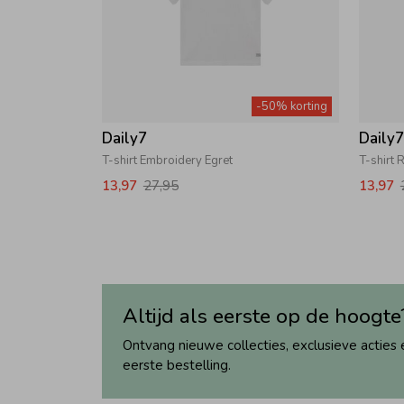
-50% korting
Daily7
Daily
T-shirt Embroidery Egret
T-shirt 
13,97
27,95
13,97
Altijd als eerste op de hoogte
Ontvang nieuwe collecties, exclusieve acties 
eerste bestelling.