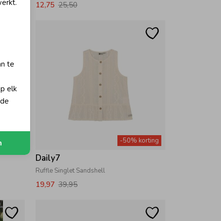
erkt.
12,75
25,50
an te
op elk
 de
orting
-50% korting
n
Daily7
Ruffle Singlet Sandshell
19,97
39,95