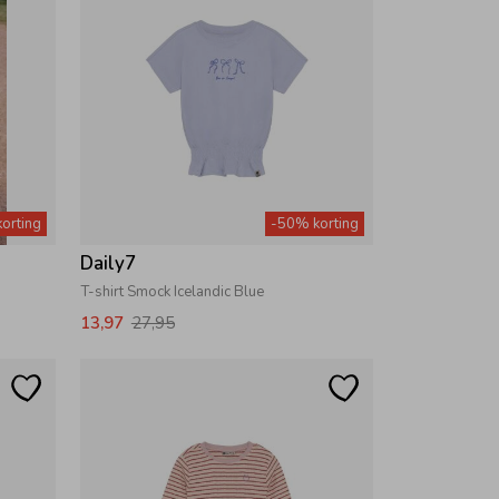
orting
-50% korting
Daily7
T-shirt Smock Icelandic Blue
13,97
27,95