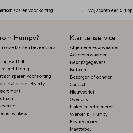
tisch sparen voor korting
Wij scoren een 9,4 op
rom Humpy?
Klantenservice
n onze klanten beveelt ons
Algemene Voorwaarden
Actievoorwaarden
ding via DHL
Bedrijfsgegevens
ed, geld terug
Betalen
tisch sparen voor korting
Bezorgen of ophalen
af betalen met Riverty
Contact
ssortiment
Nieuwsbrief
betalen
Over ons
levering
Ruilen en retourneren
tenen winkels
Werken bij Humpy
Privacy policy
Maattabel