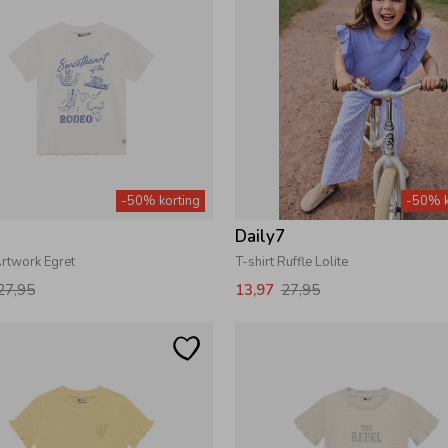
-50% korting
-50% k
7
Daily7
Artwork Egret
T-shirt Ruffle Lolite
27,95
13,97
27,95