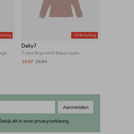
orting
-50% korting
Daily7
ange
T-shirt Stripe 4430 Baked Apple
14,97
29,95
Aanmelden
ijk dit in onze privacyverklaring.