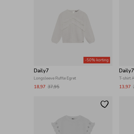
-50% korting
Daily7
Daily
Longsleeve Ruffle Egret
T-shirt 
18,97
37,95
13,97