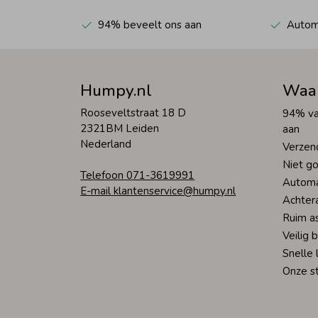
94% beveelt ons aan
Automa
Humpy.nl
Waa
Rooseveltstraat 18 D
94% va
2321BM Leiden
aan
Nederland
Verzen
Niet go
Telefoon 071-3619991
Automa
E-mail klantenservice@humpy.nl
Achter
Ruim a
Veilig 
Snelle 
Onze s