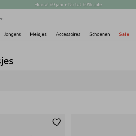
Hoera! 50 jaar • Nu tot 50% sale
Jongens
Meisjes
Accessoires
Schoenen
Sale
sjes