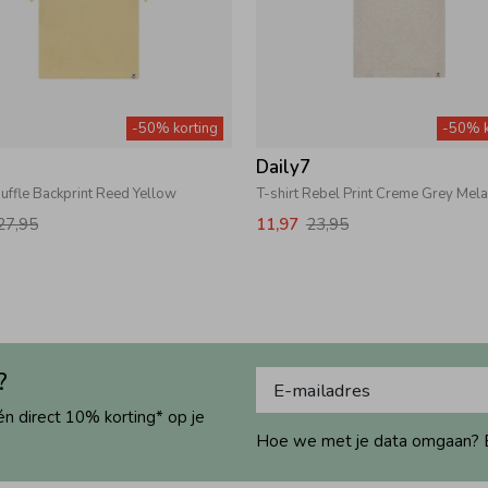
-50% korting
-50% k
7
Daily7
Ruffle Backprint Reed Yellow
T-shirt Rebel Print Creme Grey Mel
27,95
11,97
23,95
?
én direct 10% korting* op je
Hoe we met je data omgaan? Bek