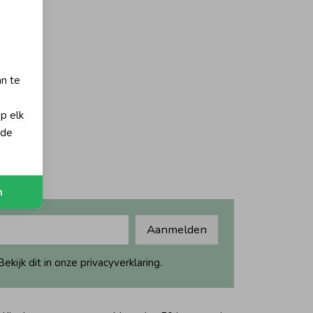
orting
an te
op elk
 de
n
Aanmelden
ijk dit in onze privacyverklaring.