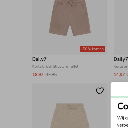
-50% korting
Daily7
Daily
Korte broek Structure Tuffet
Korte b
18,97
37,95
14,97
Co
N
Wij g
verbe
A