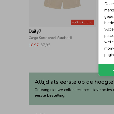
Daarn
marke
geper
-50% korting
biede
'Acce
Daily7
Daily
passe
Cargo Korte broek Sandshell
Korte b
wete
18,97
37,95
19,97
momen
pagin
Altijd als eerste op de hoogte
Ontvang nieuwe collecties, exclusieve acties 
eerste bestelling.