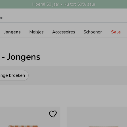
Hoera! 50 jaar • Nu tot 50% sale
Jongens
Meisjes
Accessoires
Schoenen
Sale
 - Jongens
ange broeken