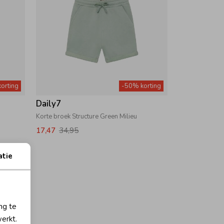
orting
-50% korting
Daily7
Korte broek Structure Green Milieu
17,47
34,95
atie
ng te
erkt.