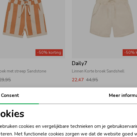
-50% korting
-50% k
7
Daily7
roek met streep Sandstone
Linnen Korte broek Sandshell
29,95
22,47
44,95
Consent
Meer inform
okies
oodzakelijke cookies
Personalisatie cookies
ebruiken cookies en vergelijkbare technieken om je gebruikservari
teren. Met functionele cookies zorgen we dat de website goed w
nalytische cookies
Marketing cookies