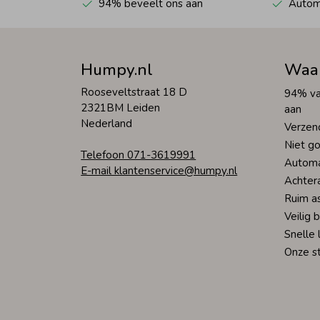
94% beveelt ons aan
Automa
Humpy.nl
Waa
Rooseveltstraat 18 D
94% va
2321BM Leiden
aan
Nederland
Verzen
Niet go
Telefoon 071-3619991
Automa
E-mail klantenservice@humpy.nl
Achter
Ruim a
Veilig 
Snelle 
Onze s