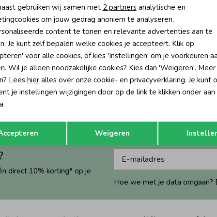
aast gebruiken wij samen met
2 partners
analytische en
tingcookies om jouw gedrag anoniem te analyseren,
sonaliseerde content te tonen en relevante advertenties aan te
-50% korting
-50% k
n. Je kunt zelf bepalen welke cookies je accepteert. Klik op
pteren' voor alle cookies, of kies 'Instellingen' om je voorkeuren a
7
Daily7
n. Wil je alleen noodzakelijke cookies? Kies dan 'Weigeren'. Meer
roek Denim Used Medium Denim
Cargo Korte broek Grey Denim
n? Lees
hier
alles over onze cookie- en privacyverklaring. Je kunt 
39,95
21,47
42,95
t je instellingen wijzigingen door op de link te klikken onder aan
a.
Opslaan
Terug
Accepteren
Weigeren
Instelle
?
én direct 10% korting* op je
Hoe we met je data omgaan? Bek