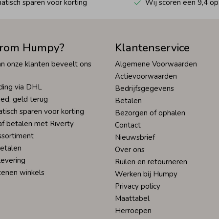
tisch sparen voor korting
Wij scoren een 9,4 op
rom Humpy?
Klantenservice
n onze klanten beveelt ons
Algemene Voorwaarden
Actievoorwaarden
ding via DHL
Bedrijfsgegevens
ed, geld terug
Betalen
tisch sparen voor korting
Bezorgen of ophalen
af betalen met Riverty
Contact
ssortiment
Nieuwsbrief
betalen
Over ons
levering
Ruilen en retourneren
tenen winkels
Werken bij Humpy
Privacy policy
Maattabel
Herroepen