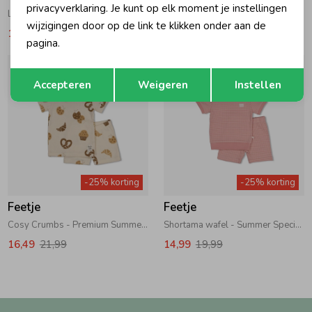
privacyverklaring. Je kunt op elk moment je instellingen
Lily Ladybug - Premium Summerwear by Feetje Roze
Bibi Bloom - Premium Summerwear by Feetje Lila
wijzigingen door op de link te klikken onder aan de
16,49
21,99
16,49
21,99
pagina.
Opslaan
Terug
Accepteren
Weigeren
Instellen
-25% korting
-25% korting
Feetje
Feetje
Cosy Crumbs - Premium Summerwear by Feetje Offwhite
Shortama wafel - Summer Special Mauve
16,49
21,99
14,99
19,99