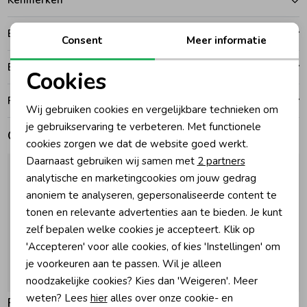
Kenmerken
Zomeraccessoires
Betalen
Consent
Meer informatie
Bezorgen of ophalen
Cookies
Kledingaccessoires
Noodzakelijke cookies
Ruilen en retouren
Wij gebruiken cookies en vergelijkbare technieken om
Beenmode
Personalisatie cookies
je gebruikservaring te verbeteren. Met functionele
Gerelateerde producten
cookies zorgen we dat de website goed werkt.
Analytische cookies
Daarnaast gebruiken wij samen met
2 partners
Winteraccessoires
Marketing cookies
analytische en marketingcookies om jouw gedrag
anoniem te analyseren, gepersonaliseerde content te
tonen en relevante advertenties aan te bieden. Je kunt
zelf bepalen welke cookies je accepteert. Klik op
'Accepteren' voor alle cookies, of kies 'Instellingen' om
je voorkeuren aan te passen. Wil je alleen
-25% korting
-25% korting
noodzakelijke cookies? Kies dan 'Weigeren'. Meer
weten? Lees
hier
alles over onze cookie- en
Feetje
Feetje