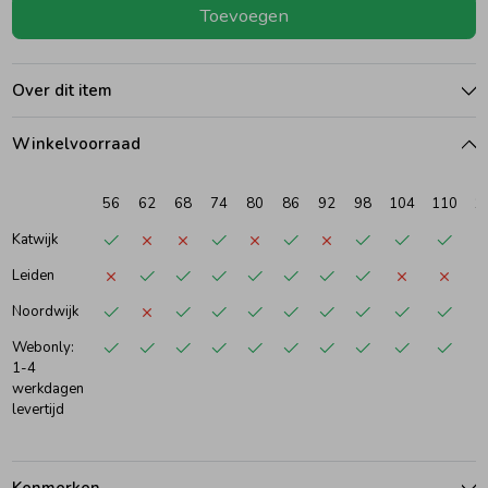
Toevoegen
Ondergoed
Blouses
Over dit item
Regenkleding &-laarzen
Blazers & Gilets
Winkelvoorraad
Zomeraccessoires
Leggings
56
62
68
74
80
86
92
98
104
110
1
Katwijk
Kledingaccessoires
Boxpakjes
Leiden
Noordwijk
Beenmode
Rompers
Webonly:
1-4
werkdagen
Ondergoed
levertijd
Regenkleding &-laarzen