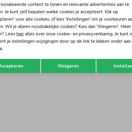
sonaliseerde content te tonen en relevante advertenties aan te
n. Je kunt zelf bepalen welke cookies je accepteert. Klik op
-50% korting
-50% k
pteren' voor alle cookies, of kies 'Instellingen' om je voorkeuren a
a
Geisha
n. Wil je alleen noodzakelijke cookies? Kies dan 'Weigeren'. Meer
sbroek met streep Pink
Trainingsbroek met streep Navy
n? Lees
hier
alles over onze cookie- en privacyverklaring. Je kunt 
59,99
29,99
59,99
t je instellingen wijzigingen door op de link te klikken onder aan
a.
Opslaan
Terug
Accepteren
Weigeren
Instelle