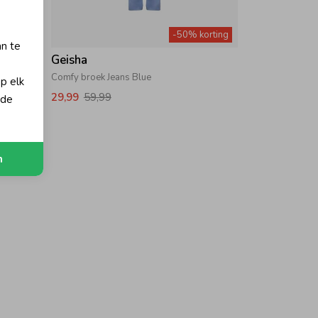
orting
-50% korting
an te
Geisha
Comfy broek Jeans Blue
op elk
29,99
59,99
 de
n