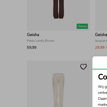
Nieuw
Geisha
Geish
Pants comfy Brown
Jacquard
59,99
29,99
Co
N
Wij g
verbe
A
Daarn
marke