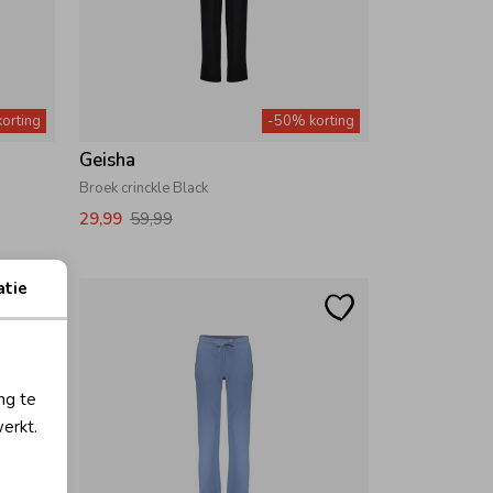
orting
-50% korting
Geisha
Broek crinckle Black
29,99
59,99
atie
ng te
erkt.