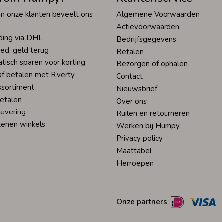
n onze klanten beveelt ons
Algemene Voorwaarden
Actievoorwaarden
ding via DHL
Bedrijfsgegevens
ed, geld terug
Betalen
tisch sparen voor korting
Bezorgen of ophalen
af betalen met Riverty
Contact
ssortiment
Nieuwsbrief
betalen
Over ons
levering
Ruilen en retourneren
tenen winkels
Werken bij Humpy
Privacy policy
Maattabel
Herroepen
Onze partners