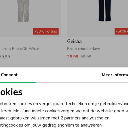
-50% korting
-50% k
a
Geisha
 broek Black/Off-White
Broek crinckle Navy
59,99
29,99
59,99
Consent
Meer inform
okies
oodzakelijke cookies
Personalisatie cookies
ebruiken cookies en vergelijkbare technieken om je gebruikservari
teren. Met functionele cookies zorgen we dat de website goed w
nalytische cookies
Marketing cookies
aast gebruiken wij samen met
2 partners
analytische en
tingcookies om jouw gedrag anoniem te analyseren,