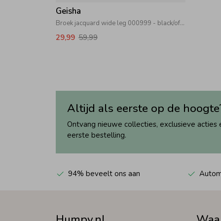
Geisha
Broek jacquard wide leg 000999 - black/off-white
29,99
59,99
Altijd als eerste op de hoogte
Ontvang nieuwe collecties, exclusieve acties 
eerste bestelling.
94% beveelt ons aan
Automa
Humpy.nl
Waa