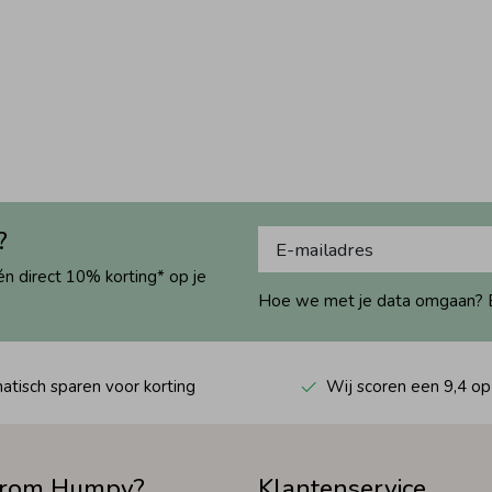
?
én direct 10% korting* op je
Hoe we met je data omgaan? Bek
tisch sparen voor korting
Wij scoren een 9,4 op
rom Humpy?
Klantenservice