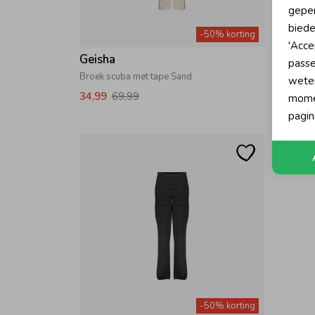
geper
biede
-50% korting
'Acce
Geisha
Geish
passe
Broek scuba met tape Sand
Training
wete
34,99
69,99
29,99
momen
pagin
-50% korting