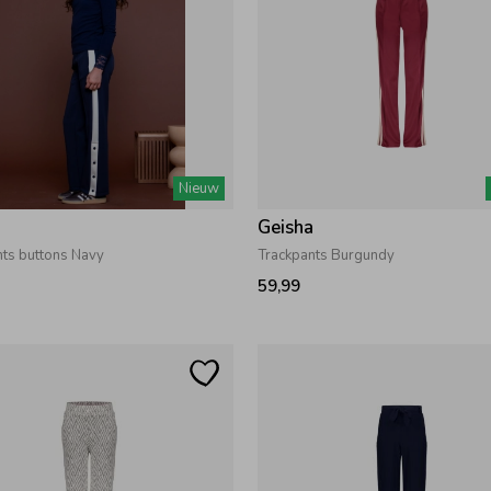
Nieuw
a
Geisha
nts buttons Navy
Trackpants Burgundy
59,99