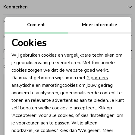
Kenmerken
Zomeraccessoires
Betalen
Consent
Meer informatie
Kledingaccessoires
Bezorgen of ophalen
Cookies
Noodzakelijke cookies
Ruilen en retouren
Beenmode
Wij gebruiken cookies en vergelijkbare technieken om
Personalisatie cookies
je gebruikservaring te verbeteren. Met functionele
Gerelateerde producten
cookies zorgen we dat de website goed werkt.
Winteraccessoires
Analytische cookies
Daarnaast gebruiken wij samen met
2 partners
Marketing cookies
analytische en marketingcookies om jouw gedrag
anoniem te analyseren, gepersonaliseerde content te
tonen en relevante advertenties aan te bieden. Je kunt
zelf bepalen welke cookies je accepteert. Klik op
'Accepteren' voor alle cookies, of kies 'Instellingen' om
je voorkeuren aan te passen. Wil je alleen
noodzakelijke cookies? Kies dan 'Weigeren'. Meer