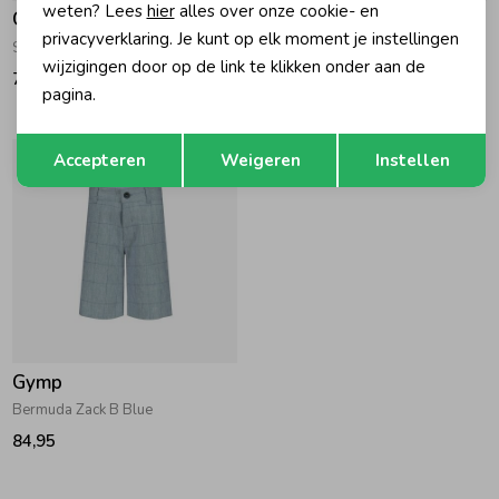
weten? Lees
hier
alles over onze cookie- en
Gymp
Gymp
privacyverklaring. Je kunt op elk moment je instellingen
Shirt Stevie W-B-RD White - Blue - Red
Bermuda Beaufort M Navy
wijzigingen door op de link te klikken onder aan de
74,95
79,95
pagina.
Opslaan
Terug
Accepteren
Weigeren
Instellen
Gymp
Bermuda Zack B Blue
84,95