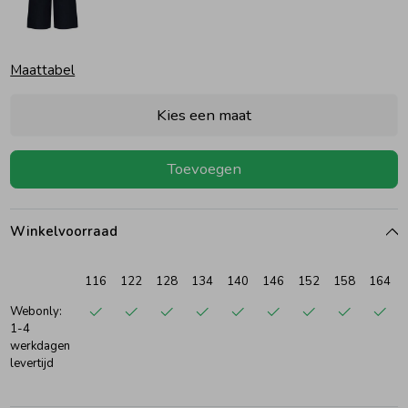
Ondergoed
Blouses
Maattabel
Regenkleding &-laarzen
Blazers & Gilets
Kies een maat
Zomeraccessoires
Leggings
Toevoegen
Kledingaccessoires
Boxpakjes
Winkelvoorraad
Beenmode
Rompers
116
122
128
134
140
146
152
158
164
Webonly:
1-4
Ondergoed
werkdagen
levertijd
Regenkleding &-laarzen