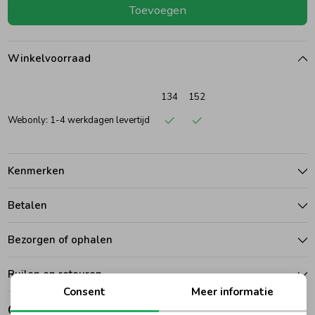
Toevoegen
Ondergoed
Blouses
Winkelvoorraad
Regenkleding &-laarzen
Blazers & Gilets
134
152
Zomeraccessoires
Leggings
Webonly: 1-4 werkdagen levertijd
Kledingaccessoires
Boxpakjes
Kenmerken
Betalen
Beenmode
Rompers
Bezorgen of ophalen
Ondergoed
Ruilen en retouren
Consent
Meer informatie
Regenkleding &-laarzen
Gerelateerde producten