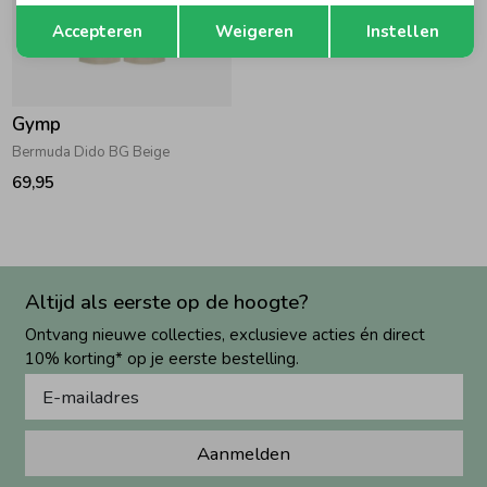
Opslaan
Terug
Accepteren
Weigeren
Instellen
Gymp
Bermuda Dido BG Beige
69,95
Altijd als eerste op de hoogte?
Ontvang nieuwe collecties, exclusieve acties én direct
10% korting* op je eerste bestelling.
Aanmelden