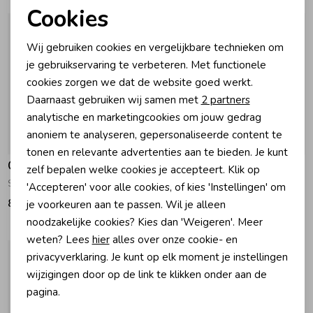
Cookies
Noodzakelijke cookies
Zomeraccessoires
Wij gebruiken cookies en vergelijkbare technieken om
Personalisatie cookies
je gebruikservaring te verbeteren. Met functionele
Kledingaccessoires
cookies zorgen we dat de website goed werkt.
Analytische cookies
Daarnaast gebruiken wij samen met
2 partners
Marketing cookies
analytische en marketingcookies om jouw gedrag
Beenmode
anoniem te analyseren, gepersonaliseerde content te
tonen en relevante advertenties aan te bieden. Je kunt
Gymp
Gymp
Winteraccessoires
zelf bepalen welke cookies je accepteert. Klik op
Shirt Frits W-BG White - Beige
Bermuda Beaufort BG Beige
'Accepteren' voor alle cookies, of kies 'Instellingen' om
89,95
79,95
je voorkeuren aan te passen. Wil je alleen
noodzakelijke cookies? Kies dan 'Weigeren'. Meer
weten? Lees
hier
alles over onze cookie- en
privacyverklaring. Je kunt op elk moment je instellingen
wijzigingen door op de link te klikken onder aan de
pagina.