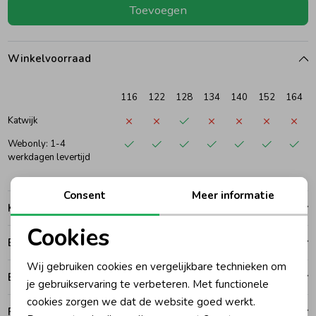
Toevoegen
Ondergoed
Blouses
Winkelvoorraad
Regenkleding &-laarzen
Blazers & Gilets
116
122
128
134
140
152
164
Zomeraccessoires
Leggings
Katwijk
Webonly: 1-4
werkdagen levertijd
Kledingaccessoires
Boxpakjes
Consent
Meer informatie
Kenmerken
Beenmode
Rompers
Cookies
Betalen
Noodzakelijke cookies
Ondergoed
Wij gebruiken cookies en vergelijkbare technieken om
Bezorgen of ophalen
Personalisatie cookies
je gebruikservaring te verbeteren. Met functionele
cookies zorgen we dat de website goed werkt.
Regenkleding &-laarzen
Analytische cookies
Ruilen en retouren