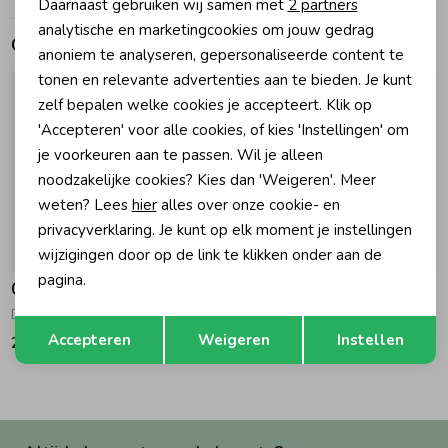
Daarnaast gebruiken wij samen met
2 partners
Marketing cookies
analytische en marketingcookies om jouw gedrag
Gerelateerde producten
Zomeraccessoires
anoniem te analyseren, gepersonaliseerde content te
tonen en relevante advertenties aan te bieden. Je kunt
zelf bepalen welke cookies je accepteert. Klik op
Kledingaccessoires
'Accepteren' voor alle cookies, of kies 'Instellingen' om
je voorkeuren aan te passen. Wil je alleen
Beenmode
noodzakelijke cookies? Kies dan 'Weigeren'. Meer
weten? Lees
hier
alles over onze cookie- en
privacyverklaring. Je kunt op elk moment je instellingen
Winteraccessoires
wijzigingen door op de link te klikken onder aan de
pagina.
Gymp
Gymp
Dress Missy OW-GD Off White - Gold
Dress Britta ZA Salmon
Opslaan
Terug
Accepteren
Weigeren
Instellen
239,95
129,95