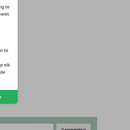
ng te
erkt.
an te
op elk
 de
n
Aanmelden