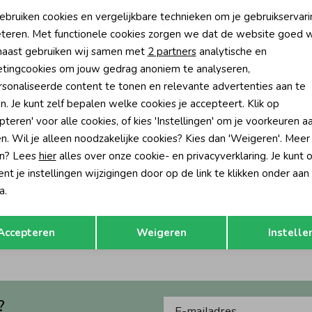
oodzakelijke cookies
Personalisatie cookies
ebruiken cookies en vergelijkbare technieken om je gebruikservari
teren. Met functionele cookies zorgen we dat de website goed w
nalytische cookies
Marketing cookies
aast gebruiken wij samen met
2 partners
analytische en
tingcookies om jouw gedrag anoniem te analyseren,
sonaliseerde content te tonen en relevante advertenties aan te
n. Je kunt zelf bepalen welke cookies je accepteert. Klik op
pteren' voor alle cookies, of kies 'Instellingen' om je voorkeuren a
n. Wil je alleen noodzakelijke cookies? Kies dan 'Weigeren'. Meer
n? Lees
hier
alles over onze cookie- en privacyverklaring. Je kunt 
t je instellingen wijzigingen door op de link te klikken onder aan
Gymp
a.
ritta ZA Salmon
Dress Arjan VR Old Rose
Opslaan
Terug
189,95
Accepteren
Weigeren
Instelle
?