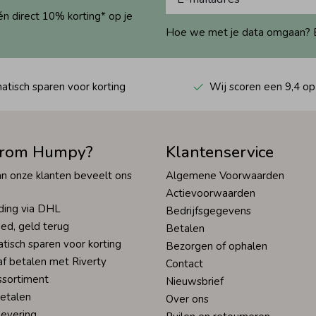
én direct 10% korting* op je
Hoe we met je data omgaan? Bek
tisch sparen voor korting
Wij scoren een 9,4 op
rom Humpy?
Klantenservice
n onze klanten beveelt ons
Algemene Voorwaarden
Actievoorwaarden
ding via DHL
Bedrijfsgegevens
ed, geld terug
Betalen
tisch sparen voor korting
Bezorgen of ophalen
af betalen met Riverty
Contact
ssortiment
Nieuwsbrief
betalen
Over ons
levering