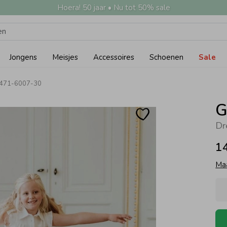
Hoera! 50 jaar • Nu tot 50% sale
Jongens
Meisjes
Accessoires
Schoenen
Sale
 471-6007-30
G
Dr
1
Ma