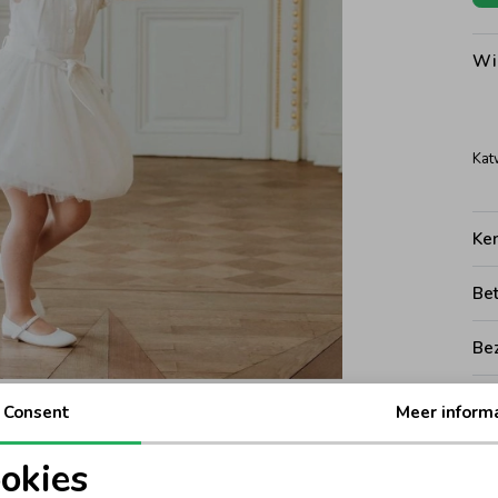
Wi
Kat
Ke
Be
Be
Rui
Consent
Meer inform
okies