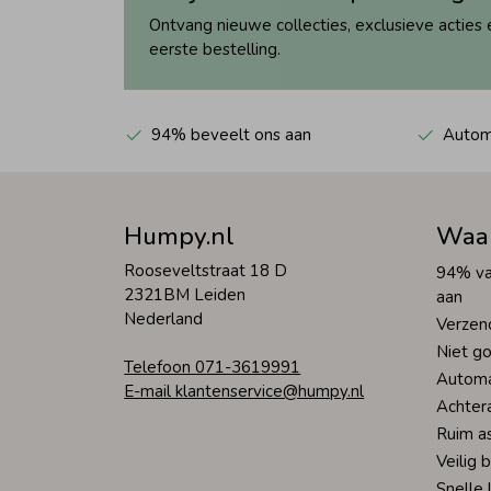
Ontvang nieuwe collecties, exclusieve acties 
eerste bestelling.
94% beveelt ons aan
Automa
Humpy.nl
Waa
Rooseveltstraat 18 D
94% va
2321BM Leiden
aan
Nederland
Verzen
Niet go
Telefoon 071-3619991
Automa
E-mail klantenservice@humpy.nl
Achter
Ruim a
Veilig 
Snelle 