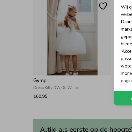
N
Wij g
verbe
A
Daarn
marke
geper
biede
'Acce
passe
wete
momen
Gymp
Gymp
pagin
Dress Kitty OW Off White
Dress B
169,95
129,95
Altijd als eerste op de hoogte