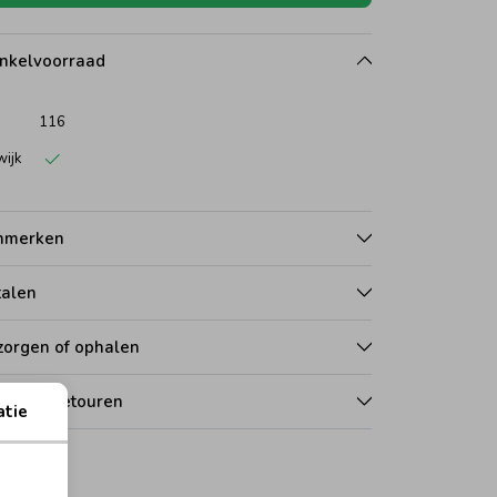
nkelvoorraad
116
wijk
nmerken
talen
zorgen of ophalen
len en retouren
atie