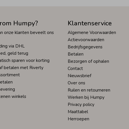
rom Humpy?
Klantenservice
n onze klanten beveelt ons
Algemene Voorwaarden
Actievoorwaarden
ding via DHL
Bedrijfsgegevens
ed, geld terug
Betalen
tisch sparen voor korting
Bezorgen of ophalen
af betalen met Riverty
Contact
ssortiment
Nieuwsbrief
betalen
Over ons
levering
Ruilen en retourneren
tenen winkels
Werken bij Humpy
Privacy policy
Maattabel
Herroepen