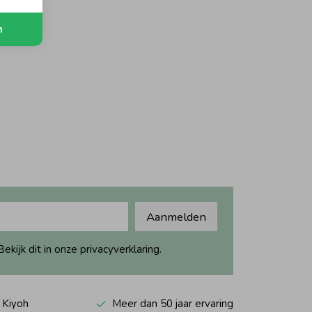
n
orting
Aanmelden
ijk dit in onze privacyverklaring.
 Kiyoh
Meer dan 50 jaar ervaring