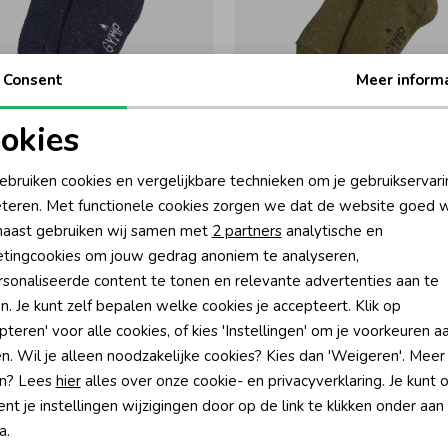
Consent
Meer inform
okies
Gymp
oodzakelijke cookies
Personalisatie cookies
Kite Navy
Sokken Kite Green
ebruiken cookies en vergelijkbare technieken om je gebruikservari
8,95
Vanaf 8,95
teren. Met functionele cookies zorgen we dat de website goed w
nalytische cookies
Marketing cookies
aast gebruiken wij samen met
2 partners
analytische en
tingcookies om jouw gedrag anoniem te analyseren,
sonaliseerde content te tonen en relevante advertenties aan te
n. Je kunt zelf bepalen welke cookies je accepteert. Klik op
pteren' voor alle cookies, of kies 'Instellingen' om je voorkeuren a
n. Wil je alleen noodzakelijke cookies? Kies dan 'Weigeren'. Meer
n? Lees
hier
alles over onze cookie- en privacyverklaring. Je kunt 
t je instellingen wijzigingen door op de link te klikken onder aan
a.