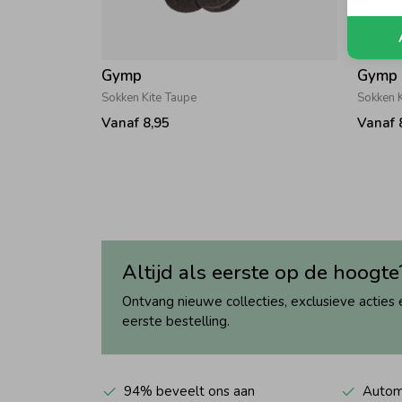
Gymp
Gymp
Sokken Kite Taupe
Sokken K
Vanaf 8,95
Vanaf 
Altijd als eerste op de hoogte
Ontvang nieuwe collecties, exclusieve acties 
eerste bestelling.
94% beveelt ons aan
Automa