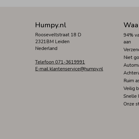
Humpy.nl
Waa
Rooseveltstraat 18 D
94% va
2321BM Leiden
aan
Nederland
Verzen
Niet go
Telefoon 071-3619991
Automa
E-mail klantenservice@humpy.nl
Achter
Ruim a
Veilig 
Snelle 
Onze s