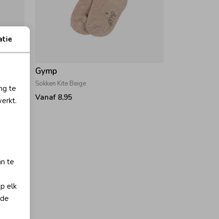
atie
Gymp
Sokken Kite Beige
ng te
Vanaf 8,95
erkt.
an te
op elk
 de