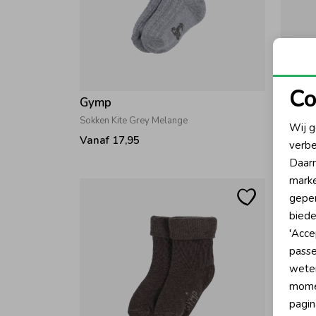
Co
Gymp
Gymp
N
Sokken Kite Grey Melange
Sokken 
Wij g
Vanaf 17,95
Vanaf 
verbe
A
Daarn
marke
geper
biede
'Acce
passe
wete
momen
pagin