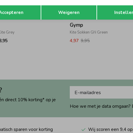
Opslaan
Terug
Accepteren
Weigeren
Instelle
-50% k
Gymp
ite Grey
Kite Sokken GN Green
8,95
4,97
9,95
?
én direct 10% korting* op je
Hoe we met je data omgaan? Bek
tisch sparen voor korting
Wij scoren een 9,4 op