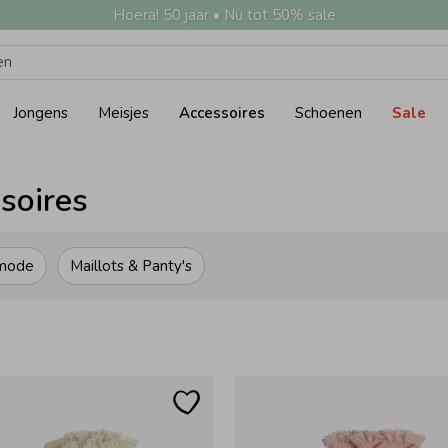
Hoera! 50 jaar • Nu tot 50% sale
Jongens
Meisjes
Accessoires
Schoenen
Sale
soires
nmode
Maillots & Panty's