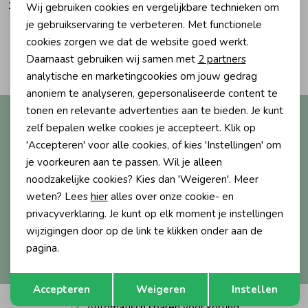
129,95
129,95
Wij gebruiken cookies en vergelijkbare technieken om
Personalisatie cookies
je gebruikservaring te verbeteren. Met functionele
Ondergoed
Blouses
cookies zorgen we dat de website goed werkt.
Analytische cookies
2
Filters
Daarnaast gebruiken wij samen met
2 partners
Regenkleding &-laarzen
Blazers & Gilets
Marketing cookies
analytische en marketingcookies om jouw gedrag
anoniem te analyseren, gepersonaliseerde content te
tonen en relevante advertenties aan te bieden. Je kunt
Altijd als eerste op de hoogte?
Zomeraccessoires
Leggings
zelf bepalen welke cookies je accepteert. Klik op
Ontvang nieuwe collecties, exclusieve acties én direct
'Accepteren' voor alle cookies, of kies 'Instellingen' om
10% korting* op je eerste bestelling.
Kledingaccessoires
Boxpakjes
je voorkeuren aan te passen. Wil je alleen
noodzakelijke cookies? Kies dan 'Weigeren'. Meer
weten? Lees
hier
alles over onze cookie- en
Beenmode
Rompers
Aanmelden
privacyverklaring. Je kunt op elk moment je instellingen
wijzigingen door op de link te klikken onder aan de
Hoe we met je data omgaan? Bekijk dit in onze
pagina.
Ondergoed
privacyverklaring.
Opslaan
Terug
Accepteren
Weigeren
Instellen
Regenkleding &-laarzen
Automatisch sparen voor korting