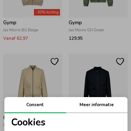
Zwemkleding
Zwemkleding
Cadeaubonnen
Winterjassen
Zwemvesten & Zwembandjes
Winterjassen
-30% korting
Gymp
Gymp
Jassen
Jassen
Haaraccessoires
Zomerjassen
Zomerjassen
Jas Morris BG Beige
Jas Morris GN Green
Vanaf 62,97
129,95
Vesten
Vesten
Kledingaccessoires
Overhemden
Overhemden
Babyaccessoires
Colberts & Gilets
Jurken
Verzorgingsproducten
Boxpakjes
Rokken & Skorts
Beenmode
Consent
Meer informatie
Gymp
Gymp
Cookies
Rompers
Jumpsuits
Winteraccessoires
Jas Morris BG Beige
Jas Morris M Navy
Noodzakelijke cookies