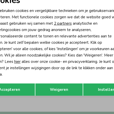
okies
oodzakelijke cookies
Personalisatie cookies
ebruiken cookies en vergelijkbare technieken om je gebruikservari
teren. Met functionele cookies zorgen we dat de website goed w
nalytische cookies
Marketing cookies
aast gebruiken wij samen met
2 partners
analytische en
tingcookies om jouw gedrag anoniem te analyseren,
sonaliseerde content te tonen en relevante advertenties aan te
n. Je kunt zelf bepalen welke cookies je accepteert. Klik op
pteren' voor alle cookies, of kies 'Instellingen' om je voorkeuren a
n. Wil je alleen noodzakelijke cookies? Kies dan 'Weigeren'. Meer
n? Lees
hier
alles over onze cookie- en privacyverklaring. Je kunt 
t je instellingen wijzigingen door op de link te klikken onder aan
-50% korting
-50% k
a.
 Blue Jeans
Indian Blue Jeans
Opslaan
Terug
Cloud
Spijkerblouse Dark Denim
Accepteren
Weigeren
Instelle
54,95
32,47
64,95