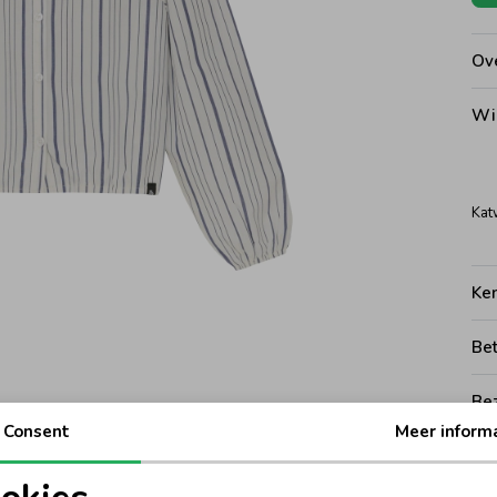
Ove
Wi
Kat
Ke
Be
Be
Consent
Meer inform
Rui