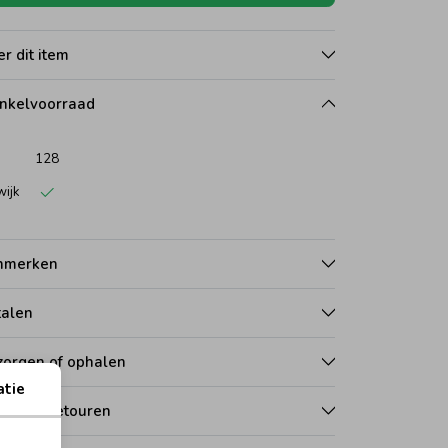
r dit item
nkelvoorraad
128
wijk
nmerken
talen
zorgen of ophalen
atie
len en retouren