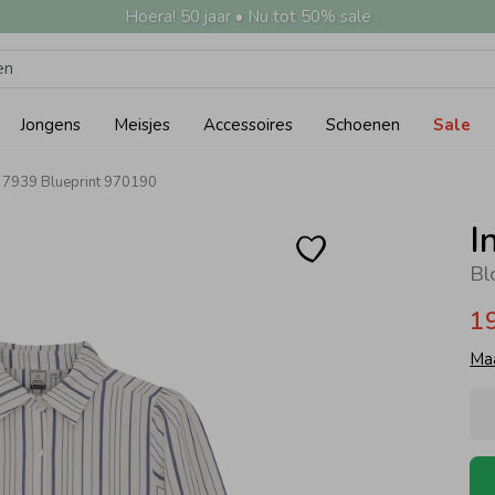
Hoera! 50 jaar • Nu tot 50% sale
Jongens
Meisjes
Accessoires
Schoenen
Sale
s 7939 Blueprint 970190
I
Bl
1
Ma