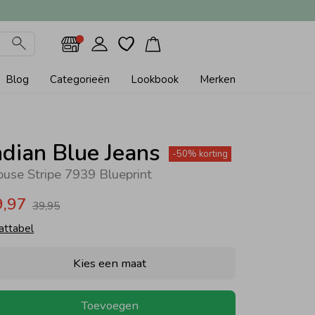
Blog
Categorieën
Lookbook
Merken
ndian Blue Jeans
-50% korting
ouse Stripe 7939 Blueprint
9,97
39,95
attabel
Kies een maat
Toevoegen