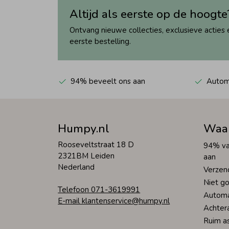
Altijd als eerste op de hoogte
Ontvang nieuwe collecties, exclusieve acties 
eerste bestelling.
94% beveelt ons aan
Automa
Humpy.nl
Waa
Rooseveltstraat 18 D
94% va
2321BM Leiden
aan
Nederland
Verzen
Niet go
Telefoon 071-3619991
Automa
E-mail klantenservice@humpy.nl
Achter
Ruim a