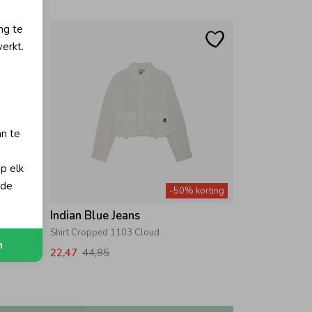
ng te
erkt.
an te
op elk
 de
orting
-50% korting
Indian Blue Jeans
Shirt Cropped 1103 Cloud
n
22,47
44,95