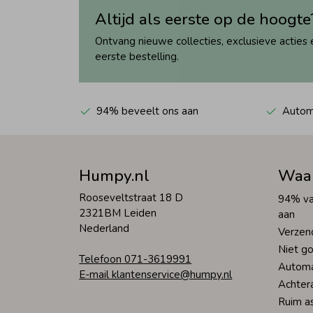
Altijd als eerste op de hoogte
Ontvang nieuwe collecties, exclusieve acties 
eerste bestelling.
94% beveelt ons aan
Automa
Humpy.nl
Waa
Rooseveltstraat 18 D
94% va
2321BM Leiden
aan
Nederland
Verzen
Niet go
Telefoon 071-3619991
Automa
E-mail klantenservice@humpy.nl
Achter
Ruim a