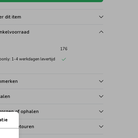
r dit item
nkelvoorraad
176
only: 1-4 werkdagen levertijd
nmerken
talen
zorgen of ophalen
atie
len en retouren