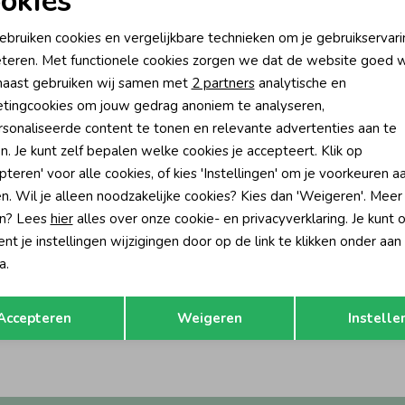
okies
oodzakelijke cookies
Personalisatie cookies
ebruiken cookies en vergelijkbare technieken om je gebruikservari
teren. Met functionele cookies zorgen we dat de website goed w
nalytische cookies
Marketing cookies
aast gebruiken wij samen met
2 partners
analytische en
tingcookies om jouw gedrag anoniem te analyseren,
sonaliseerde content te tonen en relevante advertenties aan te
n. Je kunt zelf bepalen welke cookies je accepteert. Klik op
pteren' voor alle cookies, of kies 'Instellingen' om je voorkeuren a
n. Wil je alleen noodzakelijke cookies? Kies dan 'Weigeren'. Meer
n? Lees
hier
alles over onze cookie- en privacyverklaring. Je kunt 
t je instellingen wijzigingen door op de link te klikken onder aan
-50% korting
a.
 Blue Jeans
Opslaan
Terug
oek peached 1919 phantom
Accepteren
Weigeren
Instelle
59,95