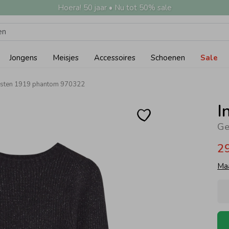
Hoera! 50 jaar • Nu tot 50% sale
Jongens
Meisjes
Accessoires
Schoenen
Sale
 vesten 1919 phantom 970322
I
Ge
2
Ma