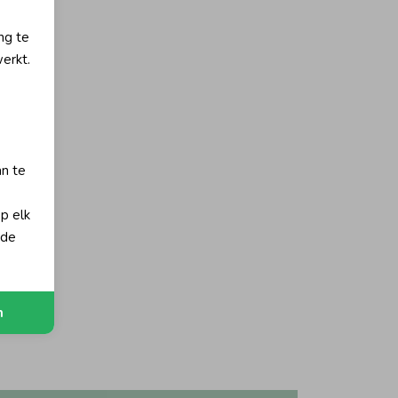
ng te
erkt.
an te
op elk
 de
n