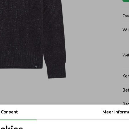
Ove
Wi
Web
Ke
Be
Be
Consent
Meer inform
Rui