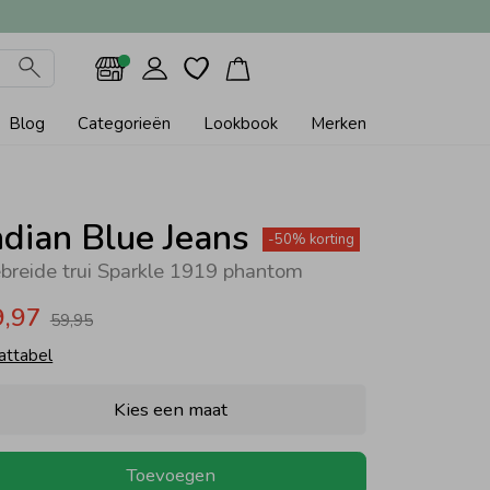
Blog
Categorieën
Lookbook
Merken
ndian Blue Jeans
-50% korting
breide trui Sparkle 1919 phantom
9,97
59,95
attabel
Kies een maat
Toevoegen