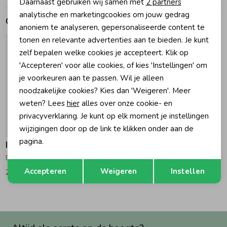
Daarnaast gebruiken wij samen met
2 partners
Marketing cookies
analytische en marketingcookies om jouw gedrag
Gerelateerde producten
Zomeraccessoires
anoniem te analyseren, gepersonaliseerde content te
tonen en relevante advertenties aan te bieden. Je kunt
zelf bepalen welke cookies je accepteert. Klik op
Kledingaccessoires
'Accepteren' voor alle cookies, of kies 'Instellingen' om
je voorkeuren aan te passen. Wil je alleen
Beenmode
noodzakelijke cookies? Kies dan 'Weigeren'. Meer
weten? Lees
hier
alles over onze cookie- en
privacyverklaring. Je kunt op elk moment je instellingen
Winteraccessoires
-50% korting
wijzigingen door op de link te klikken onder aan de
pagina.
Indian Blue Jeans
Broek Wide Leg 7945 Amparo Blue
Opslaan
Terug
Accepteren
Weigeren
Instellen
29,97
59,95