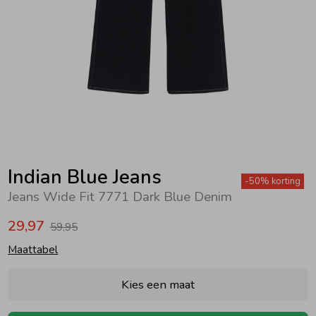
Zwemkleding
Zwemkleding
Cadeaubonnen
Winterjassen
Zwemvesten & Zwembandjes
Winterjassen
Jassen
Jassen
Haaraccessoires
Zomerjassen
Zomerjassen
Vesten
Vesten
Kledingaccessoires
Overhemden
Overhemden
Babyaccessoires
Indian Blue Jeans
-50% korting
Jeans Wide Fit 7771 Dark Blue Denim
Colberts & Gilets
Jurken
Verzorgingsproducten
29,97
59,95
Maattabel
Boxpakjes
Rokken & Skorts
Beenmode
Kies een maat
Rompers
Jumpsuits
Winteraccessoires