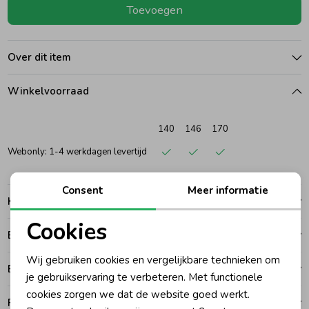
Toevoegen
Ondergoed
Blouses
Over dit item
Regenkleding &-laarzen
Blazers & Gilets
Winkelvoorraad
Zomeraccessoires
Leggings
140
146
170
Webonly: 1-4 werkdagen levertijd
Kledingaccessoires
Boxpakjes
Consent
Meer informatie
Kenmerken
Beenmode
Rompers
Cookies
Betalen
Noodzakelijke cookies
Ondergoed
Wij gebruiken cookies en vergelijkbare technieken om
Bezorgen of ophalen
Personalisatie cookies
je gebruikservaring te verbeteren. Met functionele
cookies zorgen we dat de website goed werkt.
Regenkleding &-laarzen
Analytische cookies
Ruilen en retouren