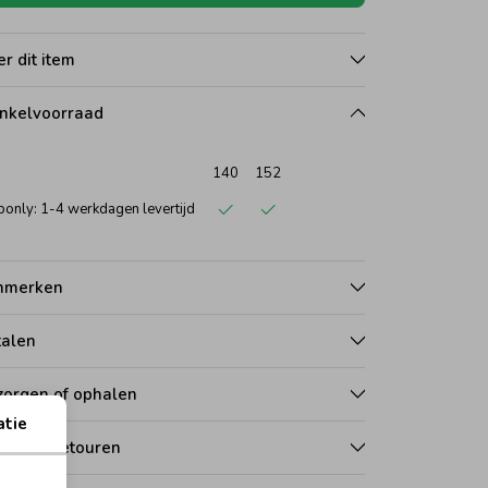
r dit item
nkelvoorraad
140
152
only: 1-4 werkdagen levertijd
nmerken
talen
zorgen of ophalen
atie
len en retouren