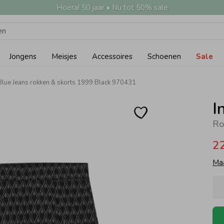
Hoera! 50 jaar • Nu tot 50% sale
Jongens
Meisjes
Accessoires
Schoenen
Sale
 Blue Jeans rokken & skorts 1999 Black 970431
I
Ro
2
Ma