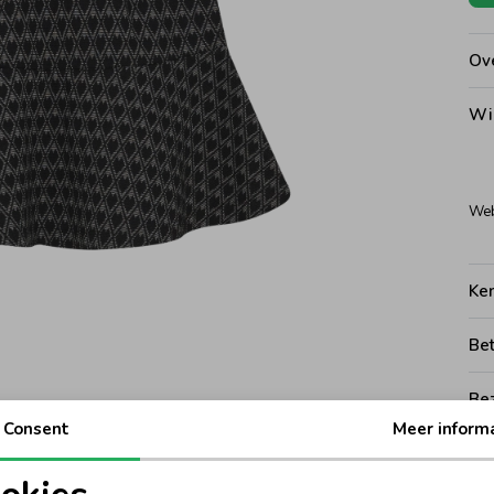
Ove
Wi
Web
Ke
Be
Be
Consent
Meer inform
Rui