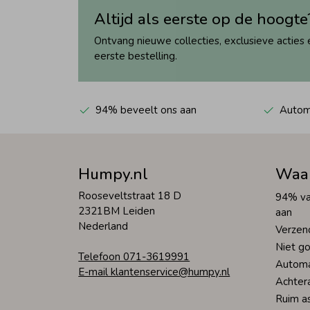
Altijd als eerste op de hoogte
Ontvang nieuwe collecties, exclusieve acties 
eerste bestelling.
94% beveelt ons aan
Automa
Humpy.nl
Waa
Rooseveltstraat 18 D
94% va
2321BM Leiden
aan
Nederland
Verzen
Niet go
Telefoon 071-3619991
Automa
E-mail klantenservice@humpy.nl
Achter
Ruim a