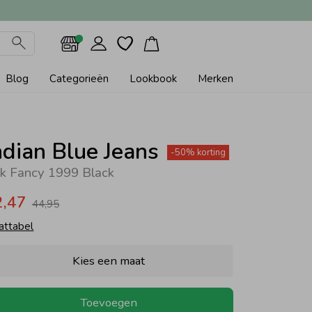
Blog
Categorieën
Lookbook
Merken
ndian Blue Jeans
-50% korting
k Fancy 1999 Black
2,47
44,95
attabel
Kies een maat
Toevoegen