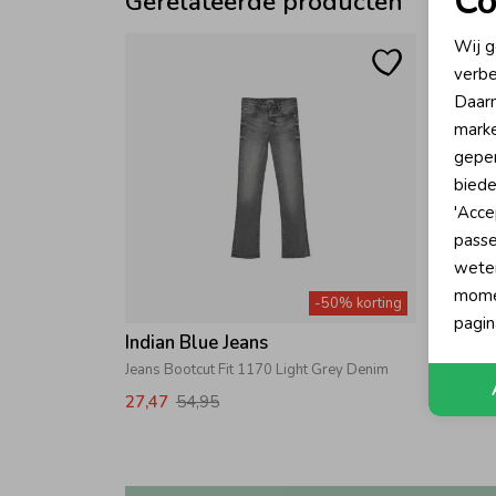
Co
Gerelateerde producten
N
Wij g
verbe
A
Daarn
marke
geper
biede
'Acce
passe
wete
momen
-50% korting
pagin
Indian Blue Jeans
Indian
Jeans Bootcut Fit 1170 Light Grey Denim
Cropped
27,47
54,95
16,47