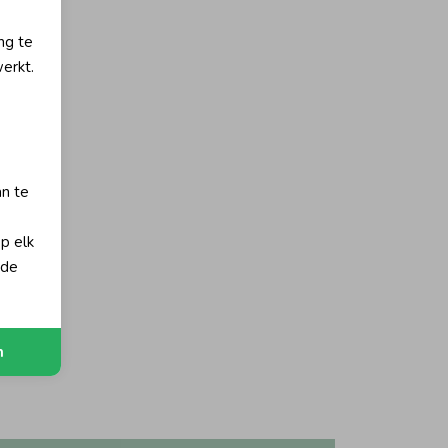
ng te
erkt.
an te
op elk
 de
n