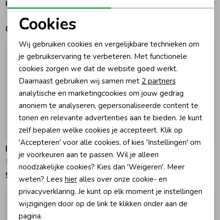
Ruilen en retouren
Cookies
Zomeraccessoires
Gerelateerde producten
Noodzakelijke cookies
Wij gebruiken cookies en vergelijkbare technieken om
Personalisatie cookies
Kledingaccessoires
je gebruikservaring te verbeteren. Met functionele
cookies zorgen we dat de website goed werkt.
Analytische cookies
Daarnaast gebruiken wij samen met
2 partners
Beenmode
Marketing cookies
analytische en marketingcookies om jouw gedrag
anoniem te analyseren, gepersonaliseerde content te
tonen en relevante advertenties aan te bieden. Je kunt
Winteraccessoires
zelf bepalen welke cookies je accepteert. Klik op
'Accepteren' voor alle cookies, of kies 'Instellingen' om
Indian Blue Jeans
Indian Blue Jeans
je voorkeuren aan te passen. Wil je alleen
Spijkerbroek Wide Fit Light Denim
Spijkerbroek Wide Fit Print Grey Denim
noodzakelijke cookies? Kies dan 'Weigeren'. Meer
59,95
54,95
weten? Lees
hier
alles over onze cookie- en
privacyverklaring. Je kunt op elk moment je instellingen
wijzigingen door op de link te klikken onder aan de
pagina.