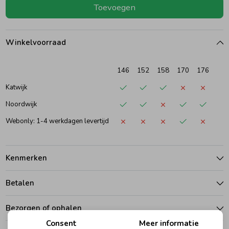
Toevoegen
Ondergoed
Blouses
Winkelvoorraad
Regenkleding &-laarzen
Blazers & Gilets
146
152
158
170
176
Zomeraccessoires
Leggings
Katwijk
Noordwijk
Kledingaccessoires
Boxpakjes
Webonly: 1-4 werkdagen levertijd
Beenmode
Rompers
Kenmerken
Betalen
Ondergoed
Bezorgen of ophalen
Regenkleding &-laarzen
Consent
Meer informatie