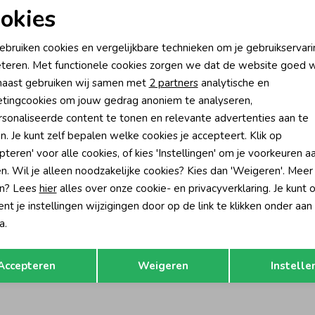
Rui
okies
oodzakelijke cookies
Personalisatie cookies
ebruiken cookies en vergelijkbare technieken om je gebruikservari
teren. Met functionele cookies zorgen we dat de website goed w
nalytische cookies
Marketing cookies
aast gebruiken wij samen met
2 partners
analytische en
tingcookies om jouw gedrag anoniem te analyseren,
sonaliseerde content te tonen en relevante advertenties aan te
n. Je kunt zelf bepalen welke cookies je accepteert. Klik op
pteren' voor alle cookies, of kies 'Instellingen' om je voorkeuren a
n. Wil je alleen noodzakelijke cookies? Kies dan 'Weigeren'. Meer
n? Lees
hier
alles over onze cookie- en privacyverklaring. Je kunt 
t je instellingen wijzigingen door op de link te klikken onder aan
a.
Opslaan
Terug
Accepteren
Weigeren
Instelle