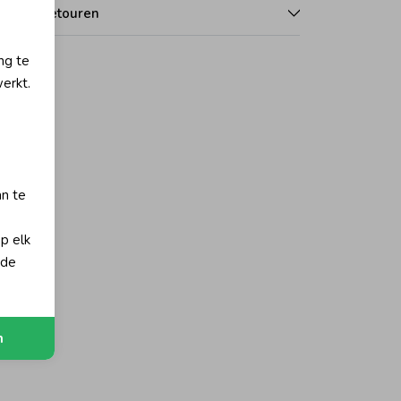
len en retouren
ng te
erkt.
an te
op elk
 de
n