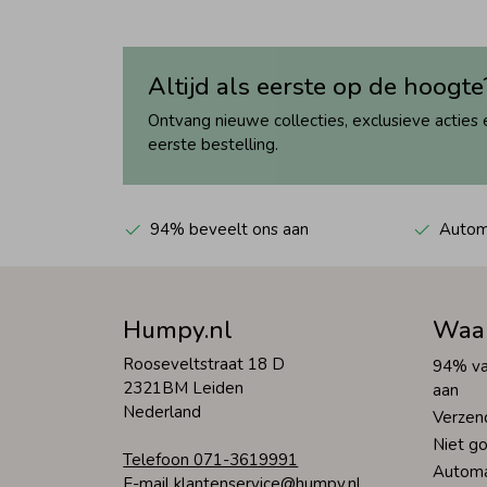
Altijd als eerste op de hoogte
Ontvang nieuwe collecties, exclusieve acties 
eerste bestelling.
94% beveelt ons aan
Automa
Humpy.nl
Waa
Rooseveltstraat 18 D
94% va
2321BM Leiden
aan
Nederland
Verzen
Niet go
Telefoon 071-3619991
Automa
E-mail klantenservice@humpy.nl