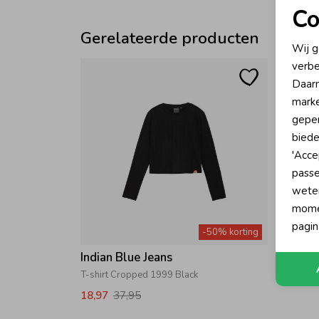
Co
N
Gerelateerde producten
Wij g
verbe
A
Daarn
marke
geper
biede
'Acce
passe
wete
momen
pagin
-50% korting
Indian Blue Jeans
T-shirt Cropped 1999 Black
18,97
37,95