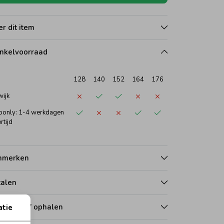
r dit item
nkelvoorraad
128
140
152
164
176
wijk
only: 1-4 werkdagen
rtijd
nmerken
talen
zorgen of ophalen
atie