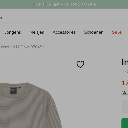
Hoera! 50 jaar • Nu tot 50% sale
Jongens
Meisjes
Accessoires
Schoenen
Sale
s shirts 1017 Dove 970481
I
T-
1
Ma