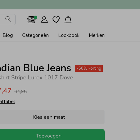
Blog
Categorieën
Lookbook
Merken
ndian Blue Jeans
-50% korting
shirt Stripe Lurex 1017 Dove
7,47
34,95
attabel
Kies een maat
Toevoegen