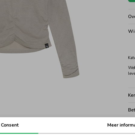
Ove
Wi
Kat
Web
leve
Ke
Be
Be
Consent
Meer inform