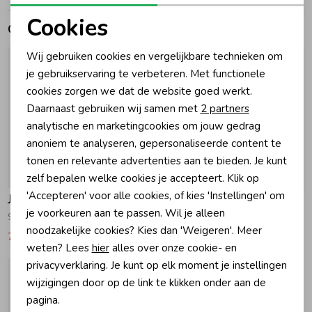
Cookies
Gerelateerde producten
Zomeraccessoires
Noodzakelijke cookies
Wij gebruiken cookies en vergelijkbare technieken om
Personalisatie cookies
je gebruikservaring te verbeteren. Met functionele
Kledingaccessoires
cookies zorgen we dat de website goed werkt.
Analytische cookies
Daarnaast gebruiken wij samen met
2 partners
Beenmode
Marketing cookies
analytische en marketingcookies om jouw gedrag
anoniem te analyseren, gepersonaliseerde content te
tonen en relevante advertenties aan te bieden. Je kunt
Winteraccessoires
-50% korting
-50% korting
zelf bepalen welke cookies je accepteert. Klik op
'Accepteren' voor alle cookies, of kies 'Instellingen' om
Jubel
Jubel
je voorkeuren aan te passen. Wil je alleen
Sokken - Lazy Lagoon 320 Mint
Korte broek denim - Lazy Lagoon 335 Jade Groen
noodzakelijke cookies? Kies dan 'Weigeren'. Meer
7,49
14,99
14,99
29,99
weten? Lees
hier
alles over onze cookie- en
privacyverklaring. Je kunt op elk moment je instellingen
wijzigingen door op de link te klikken onder aan de
pagina.