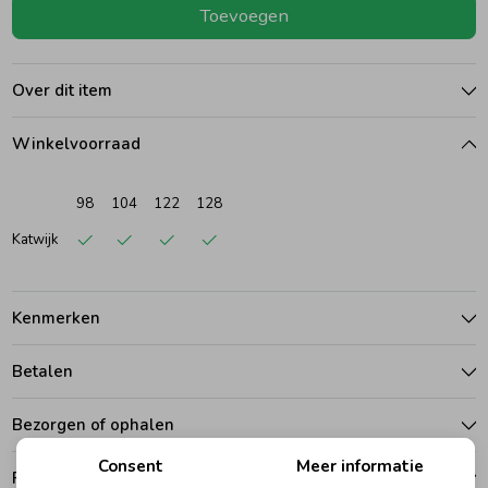
Toevoegen
Ondergoed
Blouses
Over dit item
Regenkleding &-laarzen
Blazers & Gilets
Winkelvoorraad
Zomeraccessoires
Leggings
98
104
122
128
Katwijk
Kledingaccessoires
Boxpakjes
Kenmerken
Beenmode
Rompers
Betalen
Ondergoed
Bezorgen of ophalen
Consent
Meer informatie
Regenkleding &-laarzen
Ruilen en retouren