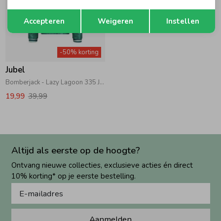
Opslaan
Terug
Accepteren
Weigeren
Instellen
-50% korting
Jubel
Bomberjack - Lazy Lagoon 335 Jade Groen
19,99
39,99
Altijd als eerste op de hoogte?
Ontvang nieuwe collecties, exclusieve acties én direct
10% korting* op je eerste bestelling.
Aanmelden