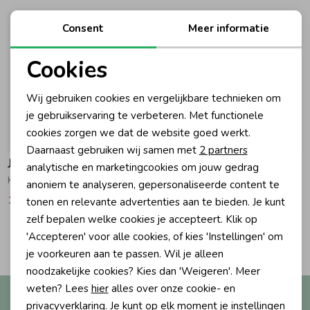
Ondergoed
Blouses
Consent
Meer informatie
Cookies
Regenkleding &-laarzen
Blazers & Gilets
Noodzakelijke cookies
Wij gebruiken cookies en vergelijkbare technieken om
Personalisatie cookies
je gebruikservaring te verbeteren. Met functionele
Zomeraccessoires
Leggings
cookies zorgen we dat de website goed werkt.
Analytische cookies
-50% korting
-50% korting
Daarnaast gebruiken wij samen met
2 partners
Kledingaccessoires
Boxpakjes
Jubel
Jubel
Marketing cookies
analytische en marketingcookies om jouw gedrag
Korte broek AOP - Salsa Sunset 360 Zalm
Korte broek AOP - Salsa Sunset 150 Roze
anoniem te analyseren, gepersonaliseerde content te
11,99
23,99
11,99
23,99
tonen en relevante advertenties aan te bieden. Je kunt
Beenmode
Rompers
zelf bepalen welke cookies je accepteert. Klik op
2
'Accepteren' voor alle cookies, of kies 'Instellingen' om
Filters
Ondergoed
je voorkeuren aan te passen. Wil je alleen
noodzakelijke cookies? Kies dan 'Weigeren'. Meer
weten? Lees
hier
alles over onze cookie- en
Altijd als eerste op de hoogte?
Regenkleding &-laarzen
privacyverklaring. Je kunt op elk moment je instellingen