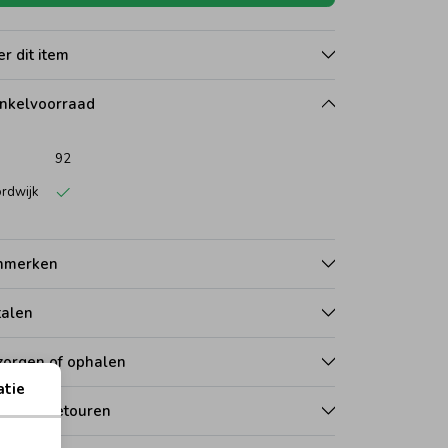
r dit item
nkelvoorraad
92
rdwijk
nmerken
talen
zorgen of ophalen
atie
len en retouren