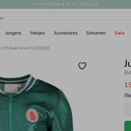
Hoera! 50 jaar • Nu tot 50% sale
Jongens
Meisjes
Accessoires
Schoenen
Sale
en 335 Jade Groen 91300188
J
Bo
1
Ma