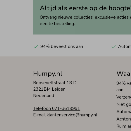
Altijd als eerste op de hoogte
Ontvang nieuwe collecties, exclusieve acties 
eerste bestelling.
94% beveelt ons aan
Automa
Humpy.nl
Waa
Rooseveltstraat 18 D
94% va
2321BM Leiden
aan
Nederland
Verzen
Niet go
Telefoon 071-3619991
Automa
E-mail klantenservice@humpy.nl
Achter
Ruim a