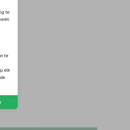
ng te
erkt.
an te
op elk
 de
n