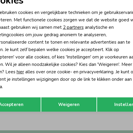
okies
oodzakelijke cookies
Personalisatie cookies
ebruiken cookies en vergelijkbare technieken om je gebruikservari
teren. Met functionele cookies zorgen we dat de website goed w
nalytische cookies
Marketing cookies
aast gebruiken wij samen met
2 partners
analytische en
tingcookies om jouw gedrag anoniem te analyseren,
sonaliseerde content te tonen en relevante advertenties aan te
n. Je kunt zelf bepalen welke cookies je accepteert. Klik op
pteren' voor alle cookies, of kies 'Instellingen' om je voorkeuren a
n. Wil je alleen noodzakelijke cookies? Kies dan 'Weigeren'. Meer
n? Lees
hier
alles over onze cookie- en privacyverklaring. Je kunt 
t je instellingen wijzigingen door op de link te klikken onder aan
-50% korting
a.
Opslaan
Terug
Korte broek mousseline - Lazy Lagoon 320 Mint
Accepteren
Weigeren
Instelle
24,99