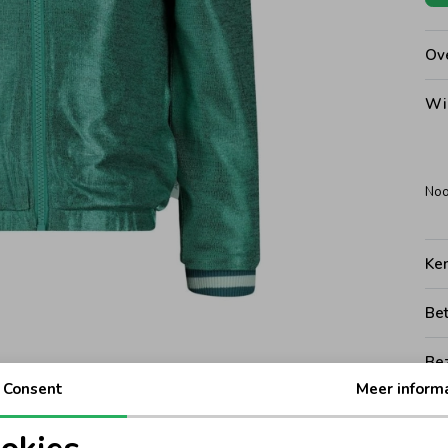
Ove
Wi
Noo
Ke
Be
Be
Consent
Meer inform
Rui