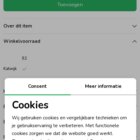
Toevoegen
Ondergoed
Blouses
Over dit item
Regenkleding &-laarzen
Blazers & Gilets
Winkelvoorraad
Zomeraccessoires
Leggings
92
Katwijk
Kledingaccessoires
Boxpakjes
Consent
Meer informatie
Kenmerken
Beenmode
Rompers
Cookies
Betalen
Noodzakelijke cookies
Ondergoed
Wij gebruiken cookies en vergelijkbare technieken om
Bezorgen of ophalen
Personalisatie cookies
je gebruikservaring te verbeteren. Met functionele
cookies zorgen we dat de website goed werkt.
Regenkleding &-laarzen
Analytische cookies
Ruilen en retouren