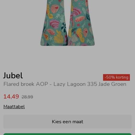
Zwemkleding
Zwemkleding
Cadeaubonnen
Winterjassen
Zwemvesten & Zwembandjes
Winterjassen
Jassen
Jassen
Haaraccessoires
Zomerjassen
Zomerjassen
Vesten
Vesten
Kledingaccessoires
Overhemden
Overhemden
Babyaccessoires
Jubel
-50% korting
Flared broek AOP - Lazy Lagoon 335 Jade Groen
Colberts & Gilets
Jurken
Verzorgingsproducten
14,49
28,99
Maattabel
Boxpakjes
Rokken & Skorts
Beenmode
Kies een maat
Rompers
Jumpsuits
Winteraccessoires