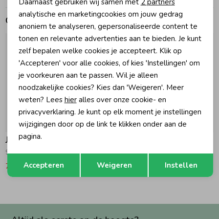
Daarnaast gebruiken wij samen met
2 partners
Marketing cookies
analytische en marketingcookies om jouw gedrag
Gerelateerde producten
Zomeraccessoires
anoniem te analyseren, gepersonaliseerde content te
tonen en relevante advertenties aan te bieden. Je kunt
zelf bepalen welke cookies je accepteert. Klik op
Kledingaccessoires
'Accepteren' voor alle cookies, of kies 'Instellingen' om
je voorkeuren aan te passen. Wil je alleen
Beenmode
noodzakelijke cookies? Kies dan 'Weigeren'. Meer
weten? Lees
hier
alles over onze cookie- en
privacyverklaring. Je kunt op elk moment je instellingen
Winteraccessoires
-50% korting
-50% korting
wijzigingen door op de link te klikken onder aan de
pagina.
Jubel
Jubel
Sokken - Lazy Lagoon 320 Mint
T-shirt met backprint - Lazy Lagoon 180 Fuchsia
Opslaan
Terug
Accepteren
Weigeren
Instellen
7,49
14,99
9,99
19,99