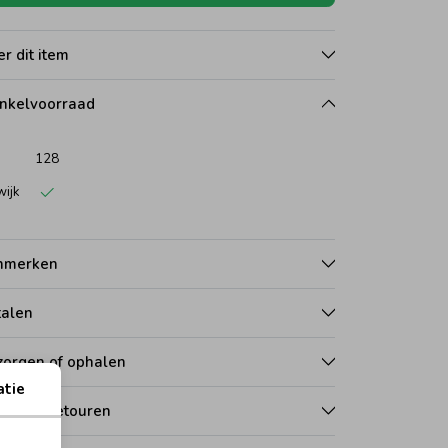
r dit item
nkelvoorraad
128
wijk
nmerken
talen
zorgen of ophalen
atie
len en retouren