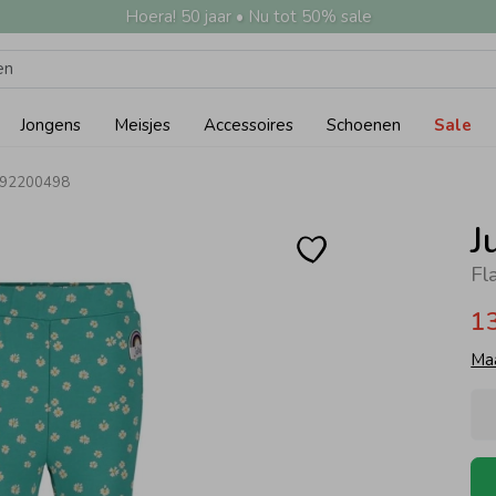
Hoera! 50 jaar • Nu tot 50% sale
Jongens
Meisjes
Accessoires
Schoenen
Sale
n 92200498
J
1
Ma