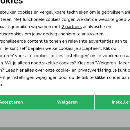
okies
oodzakelijke cookies
Personalisatie cookies
ebruiken cookies en vergelijkbare technieken om je gebruikservari
teren. Met functionele cookies zorgen we dat de website goed w
nalytische cookies
Marketing cookies
aast gebruiken wij samen met
2 partners
analytische en
tingcookies om jouw gedrag anoniem te analyseren,
sonaliseerde content te tonen en relevante advertenties aan te
n. Je kunt zelf bepalen welke cookies je accepteert. Klik op
pteren' voor alle cookies, of kies 'Instellingen' om je voorkeuren a
n. Wil je alleen noodzakelijke cookies? Kies dan 'Weigeren'. Meer
n? Lees
hier
alles over onze cookie- en privacyverklaring. Je kunt 
t je instellingen wijzigingen door op de link te klikken onder aan
-50% korting
-50% k
a.
Jubel
Opslaan
Terug
Sweater AOP - Rolling into Spring 600 Offwhite
T-shirt - Rolling into Spring 300 Gr
Accepteren
Weigeren
Instelle
32,99
10,99
21,99