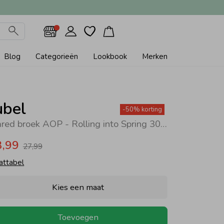
Blog
Categorieën
Lookbook
Merken
ubel
-50% korting
Flared broek AOP - Rolling into Spring 300 Groen
3,99
27,99
attabel
Kies een maat
Toevoegen