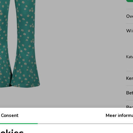
Ove
Wi
Kat
Ke
Be
Be
Consent
Meer inform
Rui