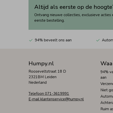
Altijd als eerste op de hoogte
Ontvang nieuwe collecties, exclusieve acties 
eerste bestelling.
94% beveelt ons aan
Automa
Humpy.nl
Waa
Rooseveltstraat 18 D
94% va
2321BM Leiden
aan
Nederland
Verzen
Niet go
Telefoon 071-3619991
Automa
E-mail klantenservice@humpy.nl
Achter
Ruim a