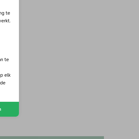
ng te
erkt.
an te
op elk
 de
orting
oen
n