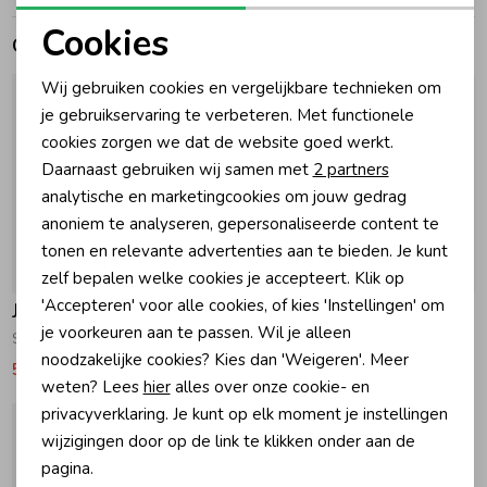
Cookies
Gerelateerde producten
Zomeraccessoires
Noodzakelijke cookies
Wij gebruiken cookies en vergelijkbare technieken om
Personalisatie cookies
je gebruikservaring te verbeteren. Met functionele
Kledingaccessoires
cookies zorgen we dat de website goed werkt.
Analytische cookies
Daarnaast gebruiken wij samen met
2 partners
Beenmode
Marketing cookies
analytische en marketingcookies om jouw gedrag
anoniem te analyseren, gepersonaliseerde content te
tonen en relevante advertenties aan te bieden. Je kunt
Winteraccessoires
-50% korting
-50% korting
zelf bepalen welke cookies je accepteert. Klik op
'Accepteren' voor alle cookies, of kies 'Instellingen' om
Jubel
Jubel
je voorkeuren aan te passen. Wil je alleen
Sokken - Rolling into Spring 550 Wit
Jurk - Rolling into Spring 150 Roze
noodzakelijke cookies? Kies dan 'Weigeren'. Meer
5,99
11,99
19,99
39,99
weten? Lees
hier
alles over onze cookie- en
privacyverklaring. Je kunt op elk moment je instellingen
wijzigingen door op de link te klikken onder aan de
pagina.