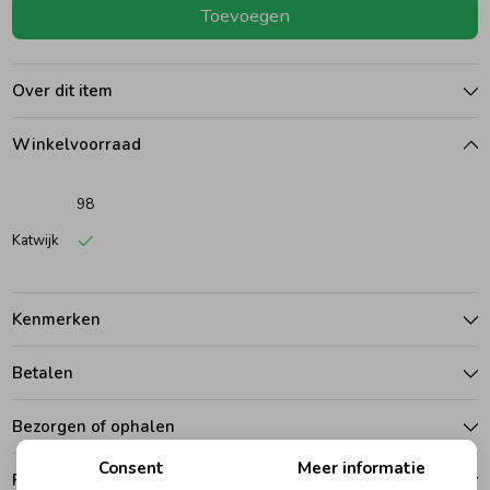
Toevoegen
Ondergoed
Blouses
Over dit item
Regenkleding &-laarzen
Blazers & Gilets
Winkelvoorraad
Zomeraccessoires
Leggings
98
Katwijk
Kledingaccessoires
Boxpakjes
Kenmerken
Beenmode
Rompers
Betalen
Ondergoed
Bezorgen of ophalen
Consent
Meer informatie
Regenkleding &-laarzen
Ruilen en retouren