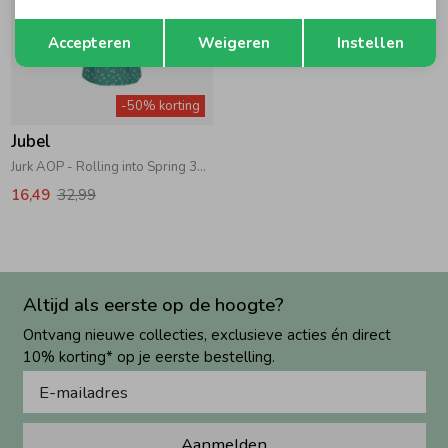
Opslaan
Terug
Accepteren
Weigeren
Instellen
-50% korting
Jubel
Jurk AOP - Rolling into Spring 300 Groen
16,49
32,99
Altijd als eerste op de hoogte?
Ontvang nieuwe collecties, exclusieve acties én direct
10% korting* op je eerste bestelling.
Aanmelden