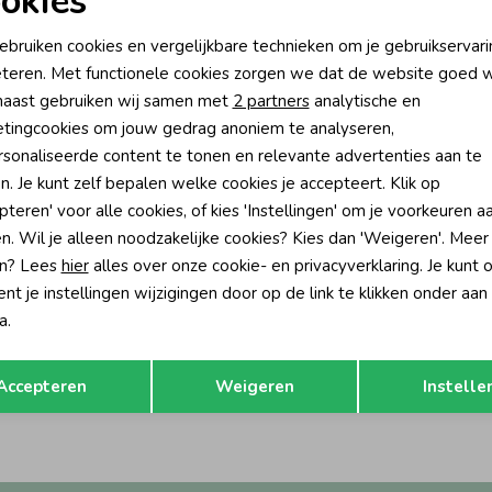
okies
oodzakelijke cookies
Personalisatie cookies
ebruiken cookies en vergelijkbare technieken om je gebruikservari
teren. Met functionele cookies zorgen we dat de website goed w
nalytische cookies
Marketing cookies
aast gebruiken wij samen met
2 partners
analytische en
tingcookies om jouw gedrag anoniem te analyseren,
sonaliseerde content te tonen en relevante advertenties aan te
n. Je kunt zelf bepalen welke cookies je accepteert. Klik op
pteren' voor alle cookies, of kies 'Instellingen' om je voorkeuren a
n. Wil je alleen noodzakelijke cookies? Kies dan 'Weigeren'. Meer
n? Lees
hier
alles over onze cookie- en privacyverklaring. Je kunt 
t je instellingen wijzigingen door op de link te klikken onder aan
-50% korting
-50% k
a.
Jubel
Opslaan
Terug
 - Rolling into Spring 150 Roze
Jurk AOP - Rolling into Spring 300 
Accepteren
Weigeren
Instelle
32,99
16,49
32,99