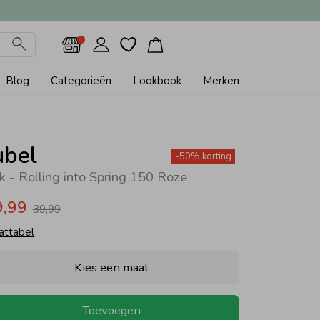
Blog
Categorieën
Lookbook
Merken
ubel
-50% korting
rk - Rolling into Spring 150 Roze
9,99
39,99
attabel
Kies een maat
Toevoegen