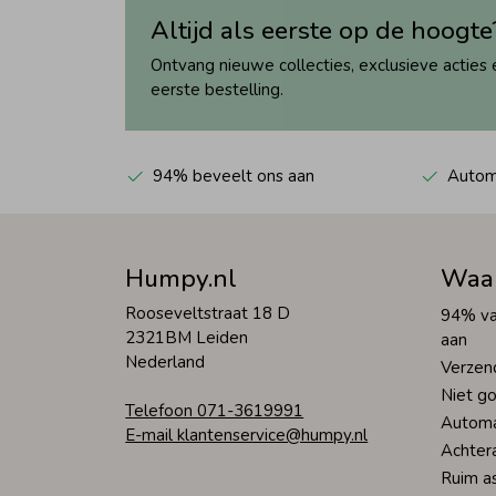
Altijd als eerste op de hoogte
Ontvang nieuwe collecties, exclusieve acties 
eerste bestelling.
94% beveelt ons aan
Automa
Humpy.nl
Waa
Rooseveltstraat 18 D
94% va
2321BM Leiden
aan
Nederland
Verzen
Niet go
Telefoon 071-3619991
Automa
E-mail klantenservice@humpy.nl
Achter
Ruim a