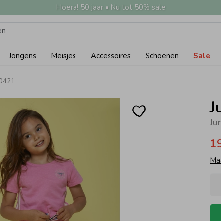
Hoera! 50 jaar • Nu tot 50% sale
Jongens
Meisjes
Accessoires
Schoenen
Sale
00421
J
Ju
1
Ma