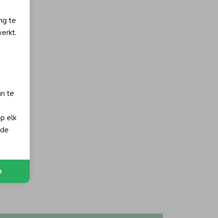
ng te
erkt.
an te
op elk
 de
orting
Groen
n