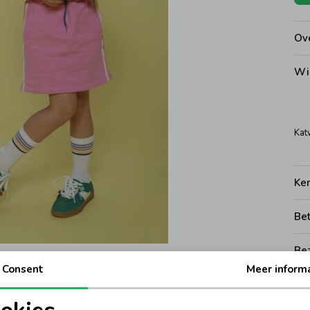
Ove
Wi
Kat
Ke
Be
Be
Consent
Meer inform
Rui