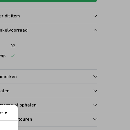
r dit item
nkelvoorraad
92
wijk
nmerken
talen
zorgen of ophalen
atie
len en retouren