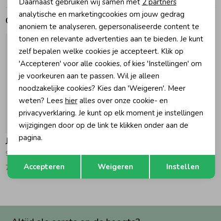
Daarnaast gebruiken wij samen met
2 partners
Marketing cookies
analytische en marketingcookies om jouw gedrag
Gerelateerde producten
Zomeraccessoires
anoniem te analyseren, gepersonaliseerde content te
tonen en relevante advertenties aan te bieden. Je kunt
zelf bepalen welke cookies je accepteert. Klik op
Kledingaccessoires
'Accepteren' voor alle cookies, of kies 'Instellingen' om
je voorkeuren aan te passen. Wil je alleen
Beenmode
noodzakelijke cookies? Kies dan 'Weigeren'. Meer
weten? Lees
hier
alles over onze cookie- en
privacyverklaring. Je kunt op elk moment je instellingen
Winteraccessoires
-50% korting
wijzigingen door op de link te klikken onder aan de
pagina.
Jubel
Sokken - Lazy Lagoon 320 Mint
Opslaan
Terug
Accepteren
Weigeren
Instellen
7,49
14,99