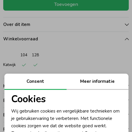
Toevoegen
Ondergoed
Blouses
Over dit item
Regenkleding &-laarzen
Blazers & Gilets
Winkelvoorraad
Zomeraccessoires
Leggings
104
128
Katwijk
Kledingaccessoires
Boxpakjes
Consent
Meer informatie
Kenmerken
Beenmode
Rompers
Cookies
Betalen
Noodzakelijke cookies
Ondergoed
Wij gebruiken cookies en vergelijkbare technieken om
Bezorgen of ophalen
Personalisatie cookies
je gebruikservaring te verbeteren. Met functionele
cookies zorgen we dat de website goed werkt.
Regenkleding &-laarzen
Analytische cookies
Ruilen en retouren