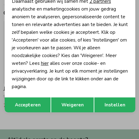
Daarnaast gebruiken wij samen met
2 partners
Marketing cookies
analytische en marketingcookies om jouw gedrag
Gerelateerde producten
Zomeraccessoires
anoniem te analyseren, gepersonaliseerde content te
tonen en relevante advertenties aan te bieden. Je kunt
zelf bepalen welke cookies je accepteert. Klik op
Kledingaccessoires
'Accepteren' voor alle cookies, of kies 'Instellingen' om
je voorkeuren aan te passen. Wil je alleen
Beenmode
noodzakelijke cookies? Kies dan 'Weigeren'. Meer
weten? Lees
hier
alles over onze cookie- en
privacyverklaring. Je kunt op elk moment je instellingen
Winteraccessoires
-50% korting
-50% korting
wijzigingen door op de link te klikken onder aan de
pagina.
Jubel
Jubel
Sokken - Lazy Lagoon 320 Mint
Korte broek denim - Lazy Lagoon 335 Jade Groen
Opslaan
Terug
Accepteren
Weigeren
Instellen
7,49
14,99
14,99
29,99