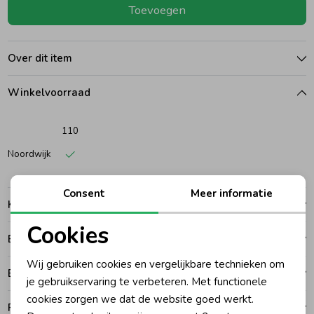
Toevoegen
Ondergoed
Blouses
Over dit item
Regenkleding &-laarzen
Blazers & Gilets
Winkelvoorraad
Zomeraccessoires
Leggings
110
Noordwijk
Kledingaccessoires
Boxpakjes
Consent
Meer informatie
Kenmerken
Beenmode
Rompers
Cookies
Betalen
Noodzakelijke cookies
Ondergoed
Wij gebruiken cookies en vergelijkbare technieken om
Bezorgen of ophalen
Personalisatie cookies
je gebruikservaring te verbeteren. Met functionele
cookies zorgen we dat de website goed werkt.
Regenkleding &-laarzen
Analytische cookies
Ruilen en retouren