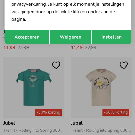
privacyverklaring. Je kunt op elk moment je instellingen
wijzigingen door op de link te klikken onder aan de
pagina.
-50% korting
-50% korting
Jubel
Jubel
Opslaan
Terug
Accepteren
Weigeren
Instellen
T-shirt AOP - Salsa Sunset 360 Zalm
T-shirt AOP - Salsa Sunset 150 Roze
11,99
23,99
11,49
22,99
-50% korting
-50% korting
Jubel
Jubel
T-shirt - Rolling into Spring 300 Groen
T-shirt - Rolling into Spring 600 Offwhite