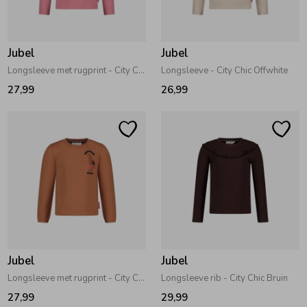
Zwemkleding
Zwemkleding
Cadeaubonnen
Winterjassen
Zwemvesten & Zwembandjes
Winterjassen
Jubel
Jubel
Jassen
Jassen
Haaraccessoires
Zomerjassen
Zomerjassen
Longsleeve met rugprint - City Chic Roze
Longsleeve - City Chic Offwhite
27,99
26,99
Vesten
Vesten
Kledingaccessoires
Overhemden
Overhemden
Babyaccessoires
Colberts & Gilets
Jurken
Verzorgingsproducten
Boxpakjes
Rokken & Skorts
Beenmode
Jubel
Jubel
Longsleeve met rugprint - City Chic Camel
Longsleeve rib - City Chic Bruin
Rompers
Jumpsuits
Winteraccessoires
27,99
29,99