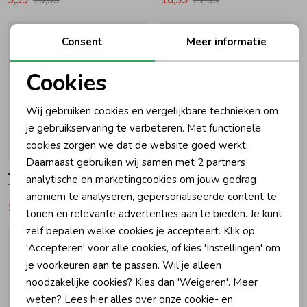
Consent
Meer informatie
Cookies
Noodzakelijke cookies
Wij gebruiken cookies en vergelijkbare technieken om
Personalisatie cookies
je gebruikservaring te verbeteren. Met functionele
cookies zorgen we dat de website goed werkt.
-50% korting
-50% korting
Analytische cookies
Daarnaast gebruiken wij samen met
2 partners
Jubel
Jubel
Marketing cookies
analytische en marketingcookies om jouw gedrag
T-shirt AOP - Lazy Lagoon 180 Fuchsia
T-shirt - Salsa Sunset 750 Antraciet
anoniem te analyseren, gepersonaliseerde content te
10,99
21,99
9,99
19,99
tonen en relevante advertenties aan te bieden. Je kunt
zelf bepalen welke cookies je accepteert. Klik op
'Accepteren' voor alle cookies, of kies 'Instellingen' om
je voorkeuren aan te passen. Wil je alleen
noodzakelijke cookies? Kies dan 'Weigeren'. Meer
weten? Lees
hier
alles over onze cookie- en