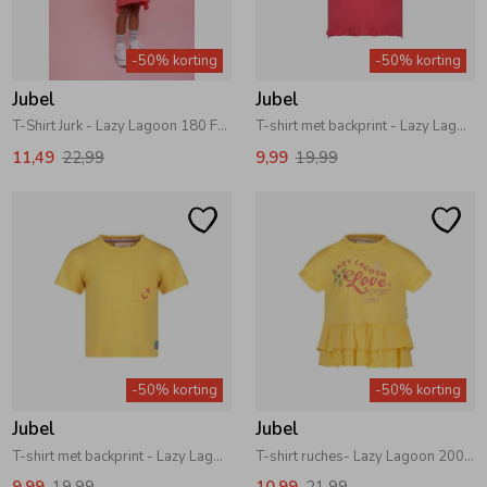
Zomeraccessoires
-50% korting
-50% korting
Jubel
Jubel
Kledingaccessoires
T-Shirt Jurk - Lazy Lagoon 180 Fuchsia
T-shirt met backprint - Lazy Lagoon 180 Fuchsia
11,49
22,99
9,99
19,99
Beenmode
Winteraccessoires
-50% korting
-50% korting
Jubel
Jubel
T-shirt met backprint - Lazy Lagoon 200 Geel
T-shirt ruches- Lazy Lagoon 200 Geel
9,99
19,99
10,99
21,99