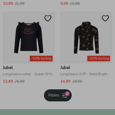
10,99
21,99
9,99
19,99
-50% korting
-50% korting
Jubel
Jubel
Longsleeve ruches - Queen Of Hearts 750 Antraciet
Longsleeve AOP - Shine Bright 750 Antraciet
13,49
26,99
14,99
29,99
2
Filters