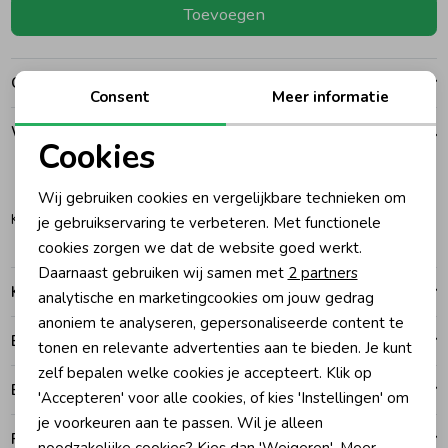
Toevoegen
Ondergoed
Blouses
Over dit item
Consent
Meer informatie
Regenkleding &-laarzen
Blazers & Gilets
Winkelvoorraad
Cookies
Zomeraccessoires
Leggings
Noodzakelijke cookies
104
116
Wij gebruiken cookies en vergelijkbare technieken om
Personalisatie cookies
Katwijk
je gebruikservaring te verbeteren. Met functionele
Kledingaccessoires
Boxpakjes
cookies zorgen we dat de website goed werkt.
Analytische cookies
Daarnaast gebruiken wij samen met
2 partners
Kenmerken
Marketing cookies
analytische en marketingcookies om jouw gedrag
Beenmode
Rompers
anoniem te analyseren, gepersonaliseerde content te
Betalen
tonen en relevante advertenties aan te bieden. Je kunt
Ondergoed
zelf bepalen welke cookies je accepteert. Klik op
Bezorgen of ophalen
'Accepteren' voor alle cookies, of kies 'Instellingen' om
je voorkeuren aan te passen. Wil je alleen
Regenkleding &-laarzen
Ruilen en retouren