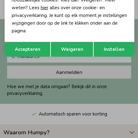
noodzakelijke cookies? Kies dan 'Weigeren'. Meer
weten? Lees
hier
alles over onze cookie- en
Zomeraccessoires
privacyverklaring. Je kunt op elk moment je instellingen
wijzigingen door op de link te klikken onder aan de
Altijd als eerste op de hoogte?
pagina.
Kledingaccessoires
Ontvang nieuwe collecties, exclusieve acties én direct
Opslaan
Terug
10% korting* op je eerste bestelling.
Accepteren
Weigeren
Instellen
Beenmode
Aanmelden
Winteraccessoires
Hoe we met je data omgaan? Bekijk dit in onze
privacyverklaring.
Automatisch sparen voor korting
Waarom Humpy?