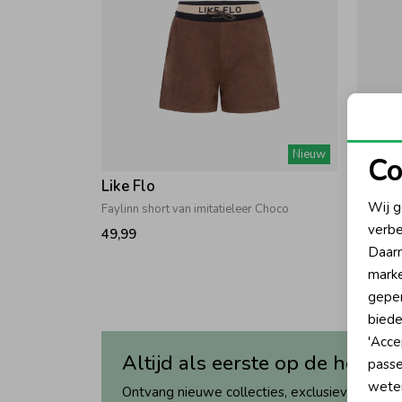
Nieuw
Co
Like Flo
Like F
N
Wij g
Faylinn short van imitatieleer Choco
verbe
49,99
22,49
A
Daarn
marke
geper
biede
'Acce
Altijd als eerste op de hoogte
passe
wete
Ontvang nieuwe collecties, exclusieve acties 