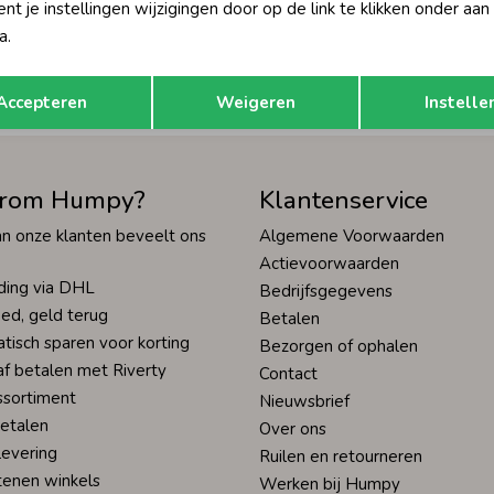
t je instellingen wijzigingen door op de link te klikken onder aan
Hoe we met je data omgaan? Bek
a.
Opslaan
Terug
tisch sparen voor korting
Wij scoren een 9,4 op
Accepteren
Weigeren
Instelle
rom Humpy?
Klantenservice
n onze klanten beveelt ons
Algemene Voorwaarden
Actievoorwaarden
ding via DHL
Bedrijfsgegevens
ed, geld terug
Betalen
tisch sparen voor korting
Bezorgen of ophalen
af betalen met Riverty
Contact
ssortiment
Nieuwsbrief
betalen
Over ons
levering
Ruilen en retourneren
tenen winkels
Werken bij Humpy