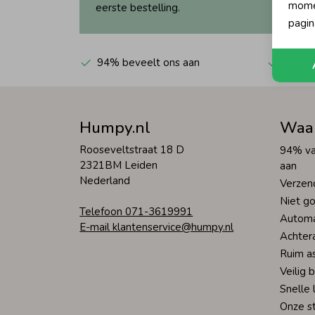
momen
eerste bestelling.
pagin
94% beveelt ons aan
Automa
Humpy.nl
Waa
Rooseveltstraat 18 D
94% va
2321BM Leiden
aan
Nederland
Verzen
Niet go
Telefoon 071-3619991
Automa
E-mail klantenservice@humpy.nl
Achter
Ruim a
Veilig 
Snelle 
Onze s