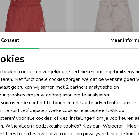
Consent
Meer inform
-50% korting
-50% k
okies
lo
Like Flo
oodzakelijke cookies
Personalisatie cookies
ebruiken cookies en vergelijkbare technieken om je gebruikservari
Fee Korte broek Mousseline 449 Desert stone
Fay-Linn Korte broek 556 Soft gold
teren. Met functionele cookies zorgen we dat de website goed w
44,99
24,99
49,99
nalytische cookies
Marketing cookies
aast gebruiken wij samen met
2 partners
analytische en
tingcookies om jouw gedrag anoniem te analyseren,
sonaliseerde content te tonen en relevante advertenties aan te
n. Je kunt zelf bepalen welke cookies je accepteert. Klik op
pteren' voor alle cookies, of kies 'Instellingen' om je voorkeuren a
?
n. Wil je alleen noodzakelijke cookies? Kies dan 'Weigeren'. Meer
n? Lees
hier
alles over onze cookie- en privacyverklaring. Je kunt 
én direct 10% korting* op je