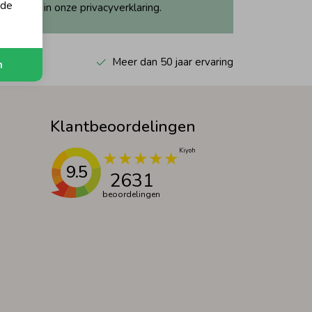
 de
ijk dit in onze privacyverklaring.
 Kiyoh
Meer dan 50 jaar ervaring
n
Klantbeoordelingen
9.5
2631
beoordelingen