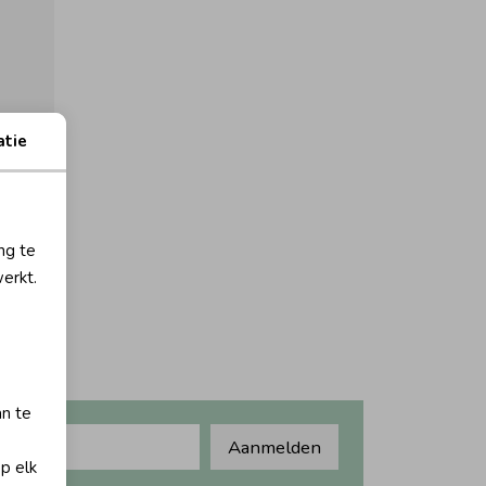
atie
orting
ng te
erkt.
an te
Aanmelden
op elk