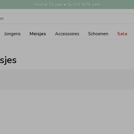
Hoera! 50 jaar • Nu tot 50% sale
Jongens
Meisjes
Accessoires
Schoenen
Sale
sjes