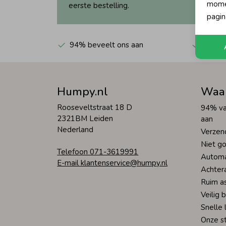
momen
eerste bestelling.
pagin
94% beveelt ons aan
Automa
Humpy.nl
Waa
Rooseveltstraat 18 D
94% va
2321BM Leiden
aan
Nederland
Verzen
Niet go
Telefoon 071-3619991
Automa
E-mail klantenservice@humpy.nl
Achter
Ruim a
Veilig 
Snelle 
Onze s