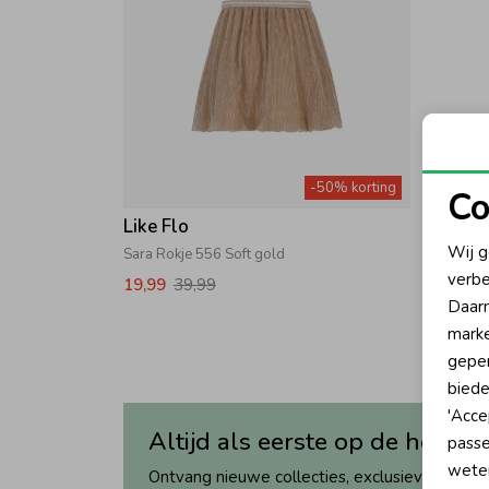
-50% korting
Co
Like Flo
N
Wij g
Sara Rokje 556 Soft gold
verbe
19,99
39,99
A
Daarn
marke
geper
biede
'Acce
Altijd als eerste op de hoogte
passe
wete
Ontvang nieuwe collecties, exclusieve acties 