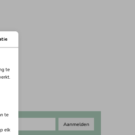
atie
ng te
erkt.
an te
Aanmelden
op elk