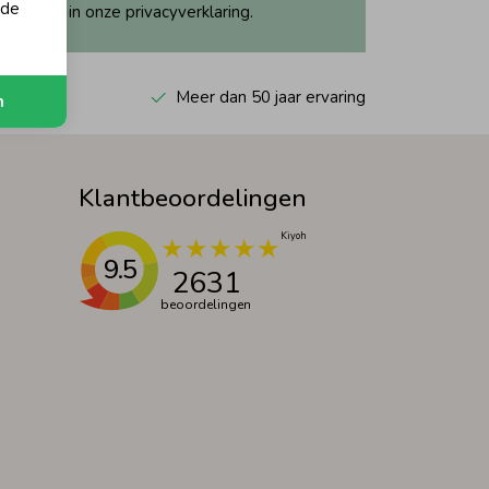
 de
ijk dit in onze privacyverklaring.
 Kiyoh
Meer dan 50 jaar ervaring
n
Klantbeoordelingen
9.5
2631
beoordelingen