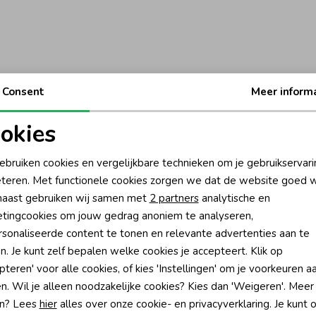
Consent
Meer inform
okies
oodzakelijke cookies
Personalisatie cookies
ebruiken cookies en vergelijkbare technieken om je gebruikservari
teren. Met functionele cookies zorgen we dat de website goed w
nalytische cookies
Marketing cookies
aast gebruiken wij samen met
2 partners
analytische en
tingcookies om jouw gedrag anoniem te analyseren,
sonaliseerde content te tonen en relevante advertenties aan te
n. Je kunt zelf bepalen welke cookies je accepteert. Klik op
pteren' voor alle cookies, of kies 'Instellingen' om je voorkeuren a
?
n. Wil je alleen noodzakelijke cookies? Kies dan 'Weigeren'. Meer
n? Lees
hier
alles over onze cookie- en privacyverklaring. Je kunt 
én direct 10% korting* op je