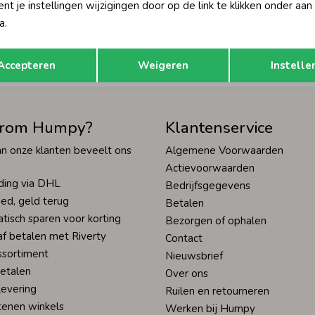
t je instellingen wijzigingen door op de link te klikken onder aan
Hoe we met je data omgaan? Bek
a.
Opslaan
Terug
tisch sparen voor korting
Wij scoren een 9,4 op
Accepteren
Weigeren
Instelle
rom Humpy?
Klantenservice
n onze klanten beveelt ons
Algemene Voorwaarden
Actievoorwaarden
ding via DHL
Bedrijfsgegevens
ed, geld terug
Betalen
tisch sparen voor korting
Bezorgen of ophalen
af betalen met Riverty
Contact
ssortiment
Nieuwsbrief
betalen
Over ons
levering
Ruilen en retourneren
tenen winkels
Werken bij Humpy