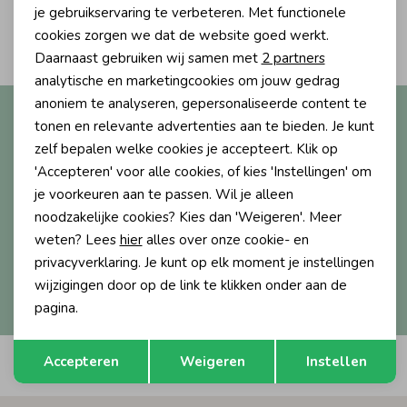
Personalisatie cookies
je gebruikservaring te verbeteren. Met functionele
2
Ondergoed
Blouses
cookies zorgen we dat de website goed werkt.
Filters
Analytische cookies
Daarnaast gebruiken wij samen met
2 partners
Marketing cookies
analytische en marketingcookies om jouw gedrag
Regenkleding &-laarzen
Blazers & Gilets
anoniem te analyseren, gepersonaliseerde content te
Altijd als eerste op de hoogte?
tonen en relevante advertenties aan te bieden. Je kunt
Ontvang nieuwe collecties, exclusieve acties én direct
zelf bepalen welke cookies je accepteert. Klik op
Zomeraccessoires
Leggings
10% korting* op je eerste bestelling.
'Accepteren' voor alle cookies, of kies 'Instellingen' om
je voorkeuren aan te passen. Wil je alleen
Kledingaccessoires
Boxpakjes
noodzakelijke cookies? Kies dan 'Weigeren'. Meer
weten? Lees
hier
alles over onze cookie- en
Aanmelden
privacyverklaring. Je kunt op elk moment je instellingen
Beenmode
Rompers
wijzigingen door op de link te klikken onder aan de
Hoe we met je data omgaan? Bekijk dit in onze
privacyverklaring.
pagina.
Ondergoed
Opslaan
Terug
Accepteren
Weigeren
Instellen
Automatisch sparen voor korting
Regenkleding &-laarzen