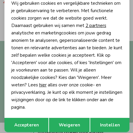
49,99
99,99
Wij gebruiken cookies en vergelijkbare technieken om
Personalisatie cookies
je gebruikservaring te verbeteren. Met functionele
Ondergoed
Blouses
cookies zorgen we dat de website goed werkt.
Analytische cookies
2
Filters
Daarnaast gebruiken wij samen met
2 partners
Regenkleding &-laarzen
Blazers & Gilets
Marketing cookies
analytische en marketingcookies om jouw gedrag
anoniem te analyseren, gepersonaliseerde content te
tonen en relevante advertenties aan te bieden. Je kunt
Altijd als eerste op de hoogte?
Zomeraccessoires
Leggings
zelf bepalen welke cookies je accepteert. Klik op
Ontvang nieuwe collecties, exclusieve acties én direct
'Accepteren' voor alle cookies, of kies 'Instellingen' om
10% korting* op je eerste bestelling.
Kledingaccessoires
Boxpakjes
je voorkeuren aan te passen. Wil je alleen
noodzakelijke cookies? Kies dan 'Weigeren'. Meer
weten? Lees
hier
alles over onze cookie- en
Beenmode
Rompers
Aanmelden
privacyverklaring. Je kunt op elk moment je instellingen
wijzigingen door op de link te klikken onder aan de
Hoe we met je data omgaan? Bekijk dit in onze
pagina.
Ondergoed
privacyverklaring.
Opslaan
Terug
Accepteren
Weigeren
Instellen
Regenkleding &-laarzen
Automatisch sparen voor korting