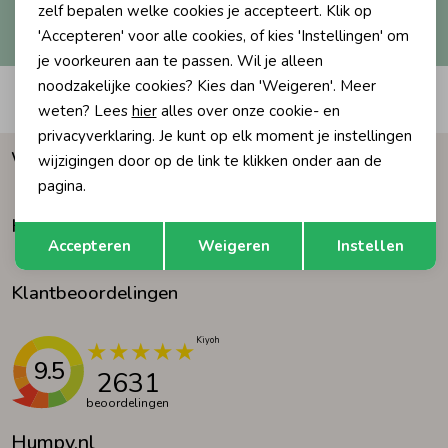
Hoe we met je data omgaan? Bekijk dit in onze
zelf bepalen welke cookies je accepteert. Klik op
privacyverklaring.
'Accepteren' voor alle cookies, of kies 'Instellingen' om
Ondergoed
Blouses
je voorkeuren aan te passen. Wil je alleen
noodzakelijke cookies? Kies dan 'Weigeren'. Meer
Automatisch sparen voor korting
Regenkleding &-laarzen
Blazers & Gilets
weten? Lees
hier
alles over onze cookie- en
privacyverklaring. Je kunt op elk moment je instellingen
Waarom Humpy?
wijzigingen door op de link te klikken onder aan de
Zomeraccessoires
Leggings
pagina.
Klantenservice
Opslaan
Terug
Kledingaccessoires
Boxpakjes
Accepteren
Weigeren
Instellen
Klantbeoordelingen
Beenmode
Rompers
Ondergoed
9.5
2631
beoordelingen
Regenkleding &-laarzen
Humpy.nl