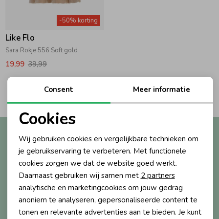
Zwemkleding
Zwemkleding
Cadeaubonnen
Winterjassen
Zwemvesten & Zwembandjes
Winterjassen
-50% korting
Like Flo
Jassen
Jassen
Haaraccessoires
Zomerjassen
Zomerjassen
Sara Rokje 556 Soft gold
19,99
39,99
Vesten
Vesten
Kledingaccessoires
2
Consent
Meer informatie
Filters
Overhemden
Overhemden
Babyaccessoires
Cookies
Noodzakelijke cookies
Altijd als eerste op de hoogte?
Wij gebruiken cookies en vergelijkbare technieken om
Colberts & Gilets
Jurken
Verzorgingsproducten
Personalisatie cookies
Ontvang nieuwe collecties, exclusieve acties én direct
je gebruikservaring te verbeteren. Met functionele
10% korting* op je eerste bestelling.
cookies zorgen we dat de website goed werkt.
Analytische cookies
Boxpakjes
Rokken & Skorts
Beenmode
Daarnaast gebruiken wij samen met
2 partners
Marketing cookies
analytische en marketingcookies om jouw gedrag
anoniem te analyseren, gepersonaliseerde content te
Aanmelden
Rompers
Jumpsuits
Winteraccessoires
tonen en relevante advertenties aan te bieden. Je kunt