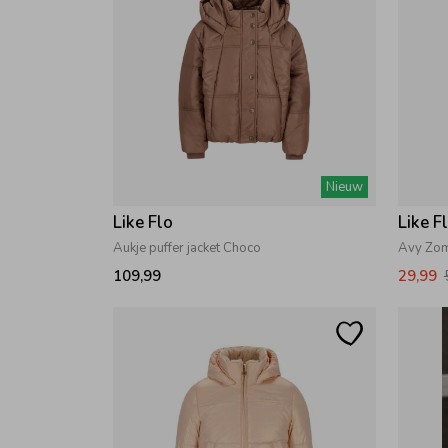
Nieuw
Like Flo
Like F
Aukje puffer jacket Choco
Avy Zom
109,99
29,99