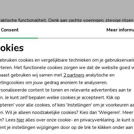
tische functionaliteit. Denk aan zachte voeringen, stevige ritse
urig mooi, waardoor ze ideaal zijn voor dagelijks gebruik. Van lu
Consent
Meer inform
ten van jouw kind.
 Humpy
okies
oodzakelijke cookies
Personalisatie cookies
assiekers als nieuwe trenditems. Dankzij de herkenbare Like Flo-s
ebruiken cookies en vergelijkbare technieken om je gebruikservari
 mode die zowel comfortabel als eigentijds is.
teren. Met functionele cookies zorgen we dat de website goed w
nalytische cookies
Marketing cookies
 Flo?
aast gebruiken wij samen met
2 partners
analytische en
tingcookies om jouw gedrag anoniem te analyseren,
opulaire categorieën:
sonaliseerde content te tonen en relevante advertenties aan te
n. Je kunt zelf bepalen welke cookies je accepteert. Klik op
pteren' voor alle cookies, of kies 'Instellingen' om je voorkeuren a
n. Wil je alleen noodzakelijke cookies? Kies dan 'Weigeren'. Meer
n? Lees
hier
alles over onze cookie- en privacyverklaring. Je kunt 
t je instellingen wijzigingen door op de link te klikken onder aan