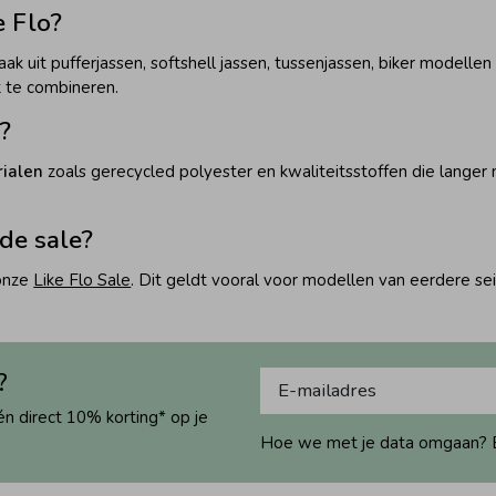
e Flo?
aak uit pufferjassen, softshell jassen, tussenjassen, biker modell
jk te combineren.
?
ialen
zoals gerecycled polyester en kwaliteitsstoffen die langer m
 de sale?
 onze
Like Flo Sale
. Dit geldt vooral voor modellen van eerdere se
?
én direct 10% korting* op je
Hoe we met je data omgaan? Bek