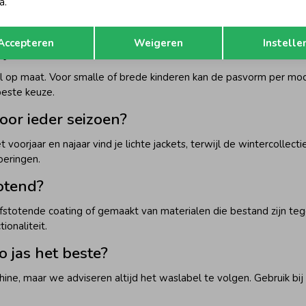
a.
ke Flo Jassen
Opslaan
Terug
Accepteren
Weigeren
Instelle
 jassen?
l op maat. Voor smalle of brede kinderen kan de pasvorm per mod
beste keuze.
voor ieder seizoen?
het voorjaar en najaar vind je lichte jackets, terwijl de wintercoll
oeringen.
totend?
fstotende coating of gemaakt van materialen die bestand zijn tege
ionaliteit.
o jas het beste?
e, maar we adviseren altijd het waslabel te volgen. Gebruik bi