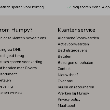
tisch sparen voor korting
Wij scoren een 9,4 op
rom Humpy?
Klantenservice
n onze klanten beveelt ons
Algemene Voorwaarden
Actievoorwaarden
ding via DHL
Bedrijfsgegevens
ed, geld terug
Betalen
tisch sparen voor korting
Bezorgen of ophalen
af betalen met Riverty
Contact
ssortiment
Nieuwsbrief
betalen
Over ons
levering
Ruilen en retourneren
tenen winkels
Werken bij Humpy
Privacy policy
Maattabel