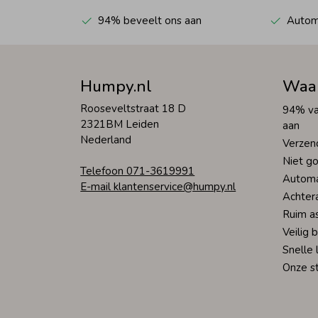
94% beveelt ons aan
Automa
Humpy.nl
Waa
Rooseveltstraat 18 D
94% va
2321BM Leiden
aan
Nederland
Verzen
Niet go
Telefoon 071-3619991
Automa
E-mail klantenservice@humpy.nl
Achter
Ruim a
Veilig 
Snelle 
Onze s