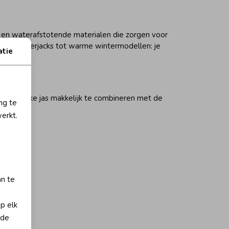
n en waterafstotende materialen die zorgen voor
chtige zomerjacks tot warme wintermodellen: je
atie
tijl is elke jas makkelijk te combineren met de
ng te
erkt.
an te
op elk
 de