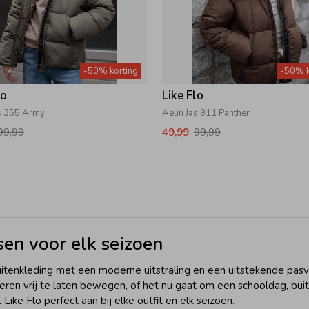
-50% korting
-50% k
lo
Like Flo
as 355 Army
Aelin Jas 911 Panther
99,99
49,99
99,99
sen voor elk seizoen
 buitenkleding met een moderne uitstraling en een uitstekende pas
en vrij te laten bewegen, of het nu gaat om een schooldag, buit
 Like Flo perfect aan bij elke outfit en elk seizoen.