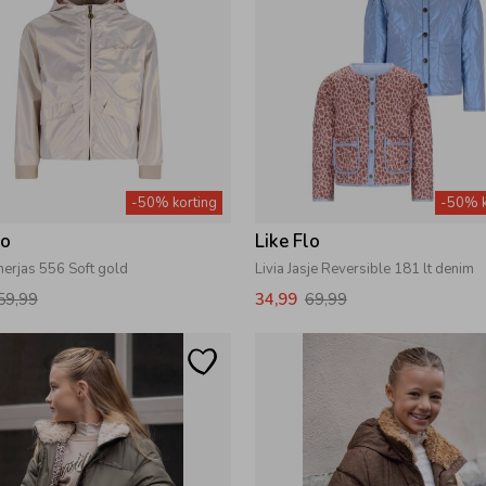
-50% korting
-50% k
lo
Like Flo
erjas 556 Soft gold
Livia Jasje Reversible 181 lt denim
59,99
34,99
69,99