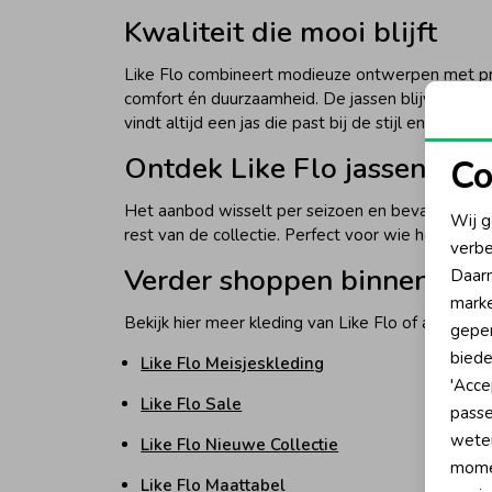
Kwaliteit die mooi blijft
Like Flo combineert modieuze ontwerpen met prak
comfort én duurzaamheid. De jassen blijven langd
vindt altijd een jas die past bij de stijl en behoef
Ontdek Like Flo jassen bij
Co
N
Het aanbod wisselt per seizoen en bevat zowel kl
Wij g
rest van de collectie. Perfect voor wie houdt van
verbe
A
Verder shoppen binnen Like
Daarn
marke
Bekijk hier meer kleding van Like Flo of andere p
geper
biede
Like Flo Meisjeskleding
'Acce
Like Flo Sale
passe
wete
Like Flo Nieuwe Collectie
momen
Like Flo Maattabel