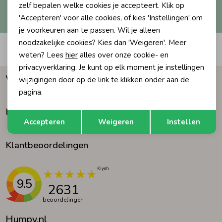
Hoe we met je data omgaan? Bekijk dit in onze
zelf bepalen welke cookies je accepteert. Klik op
privacyverklaring.
'Accepteren' voor alle cookies, of kies 'Instellingen' om
Ondergoed
Blouses
je voorkeuren aan te passen. Wil je alleen
noodzakelijke cookies? Kies dan 'Weigeren'. Meer
Automatisch sparen voor korting
Regenkleding &-laarzen
Blazers & Gilets
weten? Lees
hier
alles over onze cookie- en
privacyverklaring. Je kunt op elk moment je instellingen
Waarom Humpy?
wijzigingen door op de link te klikken onder aan de
Zomeraccessoires
Leggings
pagina.
Klantenservice
Opslaan
Terug
Kledingaccessoires
Boxpakjes
Accepteren
Weigeren
Instellen
Klantbeoordelingen
Beenmode
Rompers
Ondergoed
9.5
2631
beoordelingen
Regenkleding &-laarzen
Humpy.nl