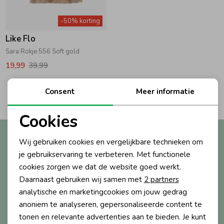
Zwemkleding
Zwemkleding
Cadeaubonnen
Winterjassen
Zwemvesten & Zwembandjes
Winterjassen
-50% korting
Like Flo
Jassen
Jassen
Haaraccessoires
Zomerjassen
Zomerjassen
Sara Rokje 556 Soft gold
19,99
39,99
Vesten
Vesten
Kledingaccessoires
2
Consent
Meer informatie
Filters
Overhemden
Overhemden
Babyaccessoires
Cookies
Noodzakelijke cookies
Altijd als eerste op de hoogte?
Wij gebruiken cookies en vergelijkbare technieken om
Colberts & Gilets
Jurken
Verzorgingsproducten
Personalisatie cookies
Ontvang nieuwe collecties, exclusieve acties én direct
je gebruikservaring te verbeteren. Met functionele
10% korting* op je eerste bestelling.
cookies zorgen we dat de website goed werkt.
Analytische cookies
Boxpakjes
Rokken & Skorts
Beenmode
Daarnaast gebruiken wij samen met
2 partners
Marketing cookies
analytische en marketingcookies om jouw gedrag
anoniem te analyseren, gepersonaliseerde content te
Aanmelden
Rompers
Jumpsuits
Winteraccessoires
tonen en relevante advertenties aan te bieden. Je kunt