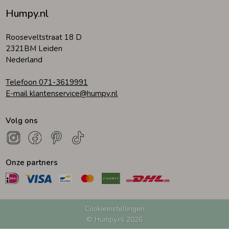
Humpy.nl
Zomeraccessoires
Rooseveltstraat 18 D
2321BM Leiden
Kledingaccessoires
Nederland
Telefoon 071-3619991
Beenmode
E-mail klantenservice@humpy.nl
Volg ons
Winteraccessoires
Onze partners
Cookieinstellingen
© Humpy.nl 2026