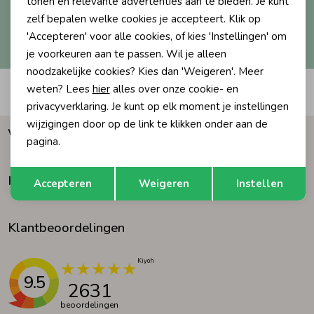
tonen en relevante advertenties aan te bieden. Je kunt
zelf bepalen welke cookies je accepteert. Klik op
Ondergoed
Blouses
Hoe we met je data omgaan? Bekijk dit in onze
'Accepteren' voor alle cookies, of kies 'Instellingen' om
privacyverklaring.
je voorkeuren aan te passen. Wil je alleen
noodzakelijke cookies? Kies dan 'Weigeren'. Meer
Regenkleding &-laarzen
Blazers & Gilets
weten? Lees
hier
alles over onze cookie- en
Automatisch sparen voor korting
privacyverklaring. Je kunt op elk moment je instellingen
Zomeraccessoires
Leggings
wijzigingen door op de link te klikken onder aan de
Waarom Humpy?
pagina.
Kledingaccessoires
Boxpakjes
Opslaan
Terug
Klantenservice
Accepteren
Weigeren
Instellen
Beenmode
Rompers
Klantbeoordelingen
Ondergoed
9.5
2631
Regenkleding &-laarzen
beoordelingen