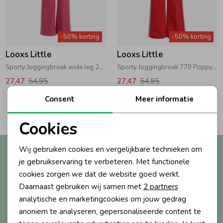
Zwemkleding
Zwemkleding
Cadeaubonnen
Winterjassen
Zwemvesten & Zwembandjes
Winterjassen
-50% korting
-50% korting
Jassen
Jassen
Haaraccessoires
Zomerjassen
Zomerjassen
Looxs Little
Looxs Little
Sporty Joggingbroek wide leg 233 Bubblegum
Sporty Joggingbroek 770 Poppy Red
Vesten
Vesten
Kledingaccessoires
27,47
54,95
27,47
54,95
Consent
Meer informatie
2
Filters
Overhemden
Overhemden
Babyaccessoires
Cookies
Noodzakelijke cookies
Colberts & Gilets
Jurken
Verzorgingsproducten
Wij gebruiken cookies en vergelijkbare technieken om
Altijd als eerste op de hoogte?
Personalisatie cookies
je gebruikservaring te verbeteren. Met functionele
Ontvang nieuwe collecties, exclusieve acties én direct
cookies zorgen we dat de website goed werkt.
10% korting* op je eerste bestelling.
Boxpakjes
Rokken & Skorts
Beenmode
Analytische cookies
Daarnaast gebruiken wij samen met
2 partners
Marketing cookies
analytische en marketingcookies om jouw gedrag
Rompers
Jumpsuits
Winteraccessoires
anoniem te analyseren, gepersonaliseerde content te
Aanmelden