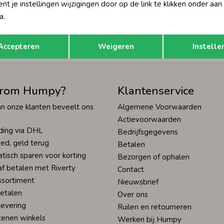
t je instellingen wijzigingen door op de link te klikken onder aan
Hoe we met je data omgaan? Bek
a.
Opslaan
Terug
tisch sparen voor korting
Wij scoren een 9,4 op
Accepteren
Weigeren
Instelle
rom Humpy?
Klantenservice
n onze klanten beveelt ons
Algemene Voorwaarden
Actievoorwaarden
ding via DHL
Bedrijfsgegevens
ed, geld terug
Betalen
tisch sparen voor korting
Bezorgen of ophalen
af betalen met Riverty
Contact
ssortiment
Nieuwsbrief
betalen
Over ons
levering
Ruilen en retourneren
tenen winkels
Werken bij Humpy