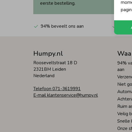
momen
eerste bestelling.
pagin
94% beveelt ons aan
Automa
Humpy.nl
Waa
Rooseveltstraat 18 D
94% va
2321BM Leiden
aan
Nederland
Verzen
Niet go
Telefoon 071-3619991
Automa
E-mail klantenservice@humpy.nl
Achter
Ruim a
Veilig 
Snelle 
Onze s