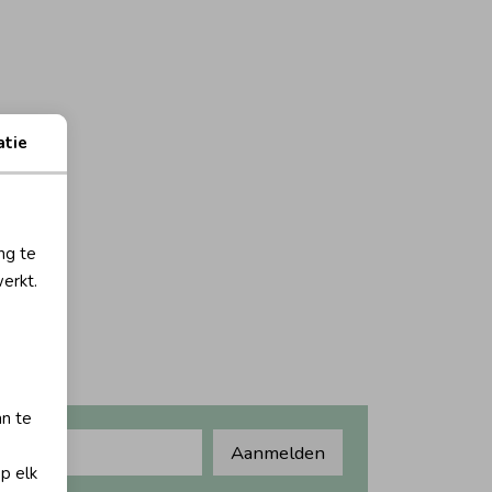
atie
ng te
erkt.
an te
Aanmelden
op elk