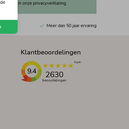
 de
ijk dit in onze privacyverklaring.
 Kiyoh
Meer dan 50 jaar ervaring
n
Klantbeoordelingen
9.4
2630
beoordelingen