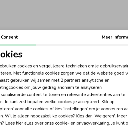
Consent
Meer inform
okies
oodzakelijke cookies
Personalisatie cookies
ebruiken cookies en vergelijkbare technieken om je gebruikservari
teren. Met functionele cookies zorgen we dat de website goed w
nalytische cookies
Marketing cookies
aast gebruiken wij samen met
2 partners
analytische en
tingcookies om jouw gedrag anoniem te analyseren,
sonaliseerde content te tonen en relevante advertenties aan te
n. Je kunt zelf bepalen welke cookies je accepteert. Klik op
pteren' voor alle cookies, of kies 'Instellingen' om je voorkeuren a
?
n. Wil je alleen noodzakelijke cookies? Kies dan 'Weigeren'. Meer
n? Lees
hier
alles over onze cookie- en privacyverklaring. Je kunt 
én direct 10% korting* op je