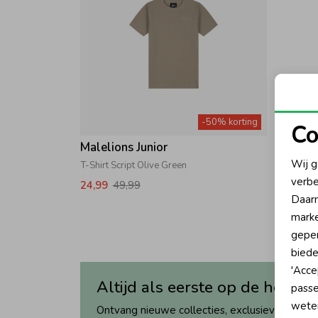
-50% korting
Co
Malelions Junior
N
Wij g
T-Shirt Script Olive Green
verbe
24,99
49,99
A
Daarn
marke
geper
biede
'Acce
Altijd als eerste op de hoogte
passe
wete
Ontvang nieuwe collecties, exclusieve acties 