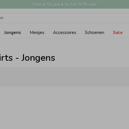
Hoera! 50 jaar • Nu tot 50% sale
Jongens
Meisjes
Accessoires
Schoenen
Sale
irts - Jongens